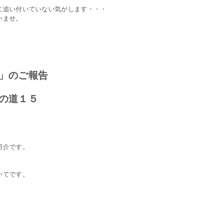
に追い付いていない気がします・・・
いませ。
」のご報告
の道１５
紹介です。
、
いてです。