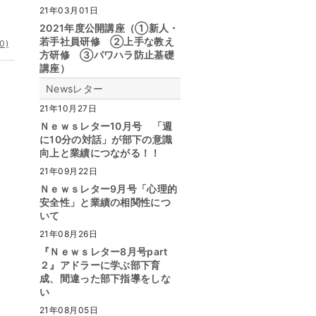
21年03月01日
2021年度公開講座（①新人・
若手社員研修 ②上手な教え
0)
方研修 ③パワハラ防止基礎
講座）
Newsレター
21年10月27日
Ｎｅｗｓレター10月号 「週
に10分の対話」が部下の意識
向上と業績につながる！！
21年09月22日
Ｎｅｗｓレター9月号「心理的
安全性」と業績の相関性につ
いて
21年08月26日
『Ｎｅｗｓレター8月号part
２』アドラーに学ぶ部下育
成、間違った部下指導をしな
い
21年08月05日