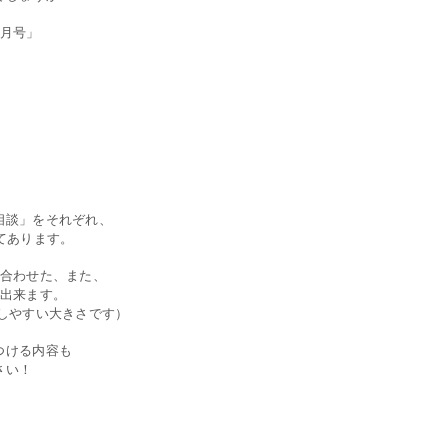
5月号」
相談」をそれぞれ、
てあります。
に合わせた、また、
が出来ます。
しやすい大きさです）
つける内容も
さい！