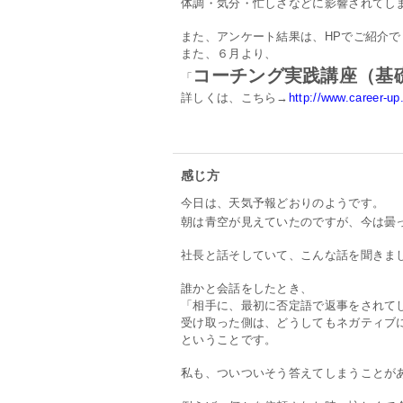
体調・気分・忙しさなどに影響されてし
また、アンケート結果は、HPでご紹介
また、６月より、
コーチング実践講座（基
「
詳しくは、こちら→
http://www.career-up.
感じ方
今日は、天気予報どおりのようです。
朝は青空が見えていたのですが、今は曇
社長と話そしていて、こんな話を聞きま
誰かと会話をしたとき、
「相手に、最初に否定語で返事をされて
受け取った側は、どうしてもネガティブ
ということです。
私も、ついついそう答えてしまうことが