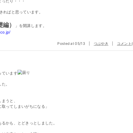
まったり・・・
できればと思っています。
礎編）
」を開講します。
co.jp/
Posted at 05/13 |
つぶやき
|
コメント(
っています
した。
しまうと、
に取ってしまいがちになる」
あるかも、とどきっとしました。