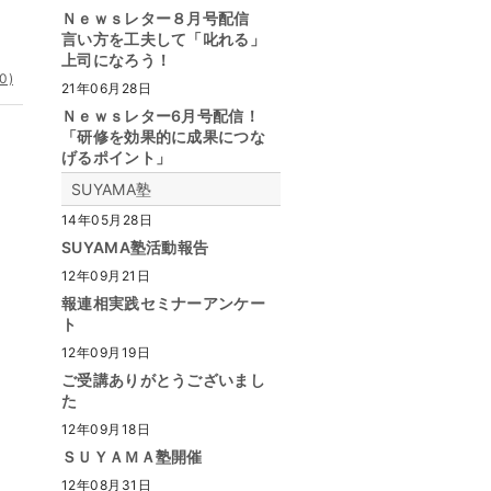
Ｎｅｗｓレター８月号配信
言い方を工夫して「叱れる」
上司になろう！
0)
21年06月28日
Ｎｅｗｓレター6月号配信！
「研修を効果的に成果につな
げるポイント」
SUYAMA塾
14年05月28日
SUYAMA塾活動報告
12年09月21日
報連相実践セミナーアンケー
ト
12年09月19日
ご受講ありがとうございまし
た
12年09月18日
ＳＵＹＡＭＡ塾開催
12年08月31日