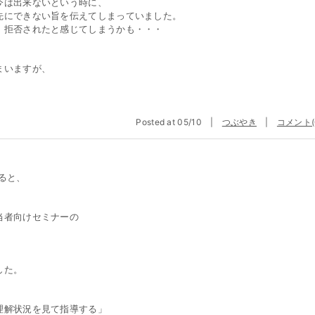
今は出来ないという時に、
先にできない旨を伝えてしまっていました。
、拒否されたと感じてしまうかも・・・
まいますが、
、
Posted at 05/10 |
つぶやき
|
コメント(
ると、
当者向けセミナーの
した。
理解状況を見て指導する」