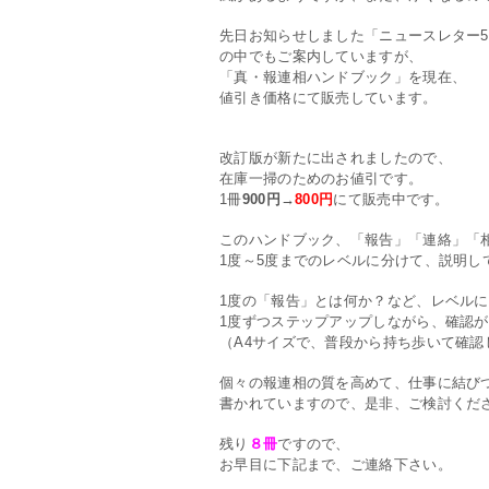
先日お知らせしました「ニュースレター
の中でもご案内していますが、
「真・報連相ハンドブック」を現在、
値引き価格にて販売しています。
改訂版が新たに出されましたので、
在庫一掃のためのお値引です。
1冊
900円→
800円
にて販売中です。
このハンドブック、「報告」「連絡」「
1度～5度までのレベルに分けて、説明し
1度の「報告」とは何か？など、レベル
1度ずつステップアップしながら、確認
（A4サイズで、普段から持ち歩いて確認
個々の報連相の質を高めて、仕事に結び
書かれていますので、是非、ご検討くだ
残り
８冊
ですので、
お早目に下記まで、ご連絡下さい。