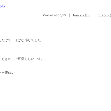
ちら
Posted at 05/15 |
Newsレター
|
コメント(
ただけで、汗ばむ感じでした・・・
てもきれいで可愛らしいです。
ナー研修の
」