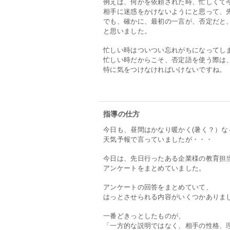
例えば、何かを依頼された時、忙しくて
相手に迷惑をかけないようにと思って、
でも、確かに、最初の一言が、否定だと
と思いました。
忙しい時はついつい忘れがちになってし
忙しい時だからこそ、否定語を使う際は
特に気をつけなければいけないですね。
指導の仕方
今日も、昼間はかなり暖かく(暑く？）な
天気予報で言っていましたが・・・
今日は、先日行ったある企業様の教育担
アンケートをまとめていました。
アンケートの回答をまとめていて、
はっとさせられる内容がいくつかありま
一番どきっとしたものが、
「一方的な説明ではなく、相手の性格、