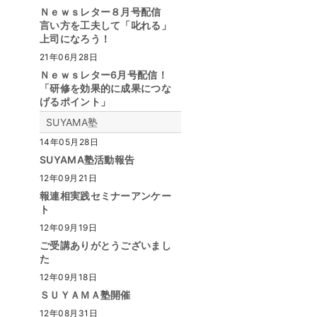
Ｎｅｗｓレター８月号配信
言い方を工夫して「叱れる」
上司になろう！
21年06月28日
Ｎｅｗｓレター6月号配信！
「研修を効果的に成果につな
げるポイント」
SUYAMA塾
14年05月28日
SUYAMA塾活動報告
12年09月21日
報連相実践セミナーアンケー
ト
12年09月19日
ご受講ありがとうございまし
た
12年09月18日
ＳＵＹＡＭＡ塾開催
12年08月31日