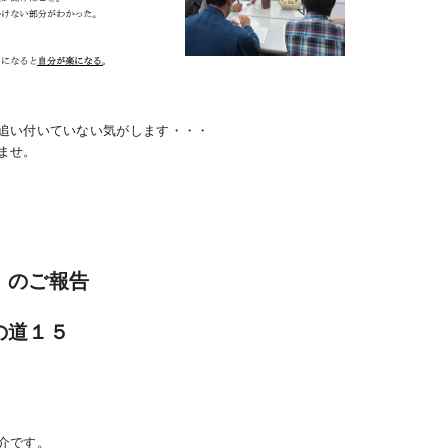
追い付いていない気がします・・・
ませ。
」のご報告
の道１５
介です。