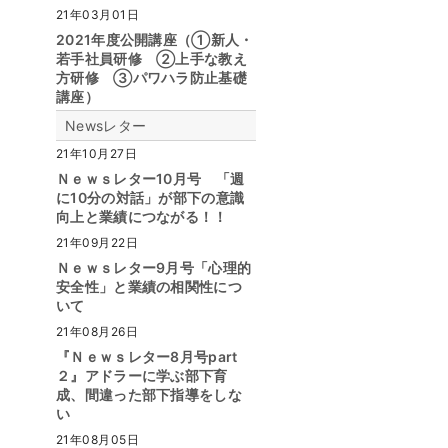
21年03月01日
2021年度公開講座（①新人・
若手社員研修 ②上手な教え
方研修 ③パワハラ防止基礎
講座）
Newsレター
21年10月27日
Ｎｅｗｓレター10月号 「週
に10分の対話」が部下の意識
向上と業績につながる！！
21年09月22日
Ｎｅｗｓレター9月号「心理的
安全性」と業績の相関性につ
いて
21年08月26日
『Ｎｅｗｓレター8月号part
２』アドラーに学ぶ部下育
成、間違った部下指導をしな
い
21年08月05日