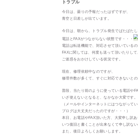
トラブル
今日は、曇りの予報だったはずですが、
青空と日差しが出ています。
今日は、朝から、トラブル発生でばたばたし
電話とFAXがつながらない状態です・・・
電話は転送機能で、対応させて頂いているの
FAXに関しては、何度も送って頂いたりして
ご迷惑をおかけしている状況です。
現在、修理依頼中なのですが、
修理件数が多くて、すぐに対応できないとの
普段、当たり前のように使っている電話やF
いざ使えないとなると、なかなか大変です。
（メールやインターネットにはつながってい
ブログは大丈夫だったのですが・・・）
本日、お電話やFAX頂いた方、大変申し訳
いつ復旧と書くことが出来なくて申し訳ない
また、後日よろしくお願いします。