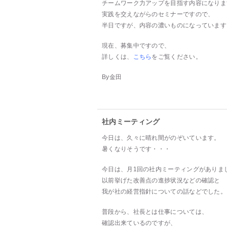
チームワーク力アップを目指す内容になりま
実践を交えながらのセミナーですので、
半日ですが、内容の濃いものになっています
現在、募集中ですので、
詳しくは、
こちら
をご覧ください。
By金田
社内ミーティング
今日は、久々に晴れ間がのぞいています。
暑くなりそうです・・・
今日は、月1回の社内ミーティングがありま
以前挙げた改善点の進捗状況などの確認と
我が社の経営指針についての話などでした。
普段から、社長とは仕事については、
確認出来ているのですが、