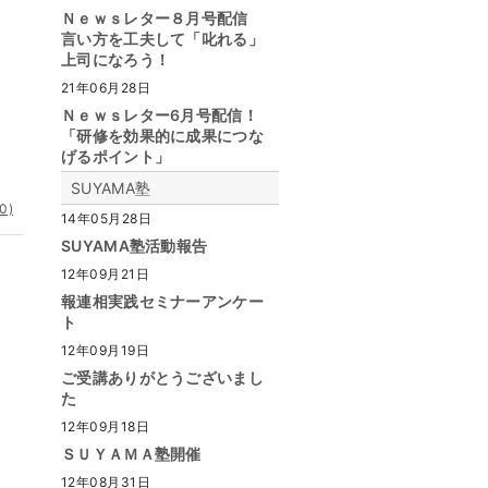
Ｎｅｗｓレター８月号配信
言い方を工夫して「叱れる」
上司になろう！
21年06月28日
Ｎｅｗｓレター6月号配信！
「研修を効果的に成果につな
げるポイント」
SUYAMA塾
0)
14年05月28日
SUYAMA塾活動報告
12年09月21日
報連相実践セミナーアンケー
ト
12年09月19日
ご受講ありがとうございまし
た
12年09月18日
ＳＵＹＡＭＡ塾開催
12年08月31日