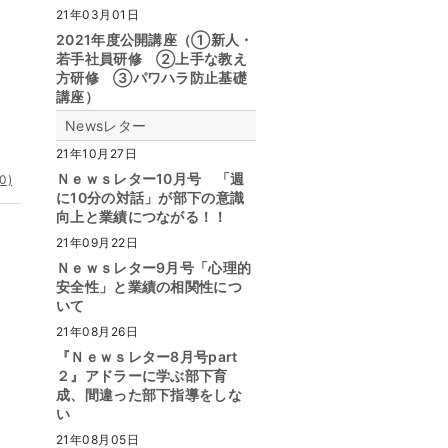
21年03月01日
2021年度公開講座（①新人・
若手社員研修 ②上手な教え
方研修 ③パワハラ防止基礎
講座）
Newsレター
21年10月27日
Ｎｅｗｓレター10月号 「週
0)
に10分の対話」が部下の意識
向上と業績につながる！！
21年09月22日
Ｎｅｗｓレター9月号「心理的
安全性」と業績の相関性につ
いて
21年08月26日
『Ｎｅｗｓレター8月号part
２』アドラーに学ぶ部下育
成、間違った部下指導をしな
い
21年08月05日