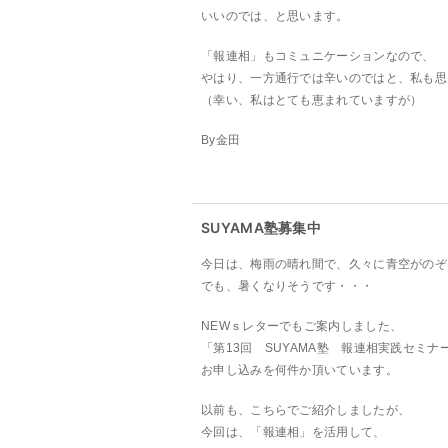
いいのでは、と思います。
「報連相」もコミュニケーションなので、
やはり、一方通行では辛いのではと、私も思
（幸い、私はとても恵まれていますが）
By金田
SUYAMA塾募集中
今日は、梅雨の晴れ間で、久々に青空がのぞ
でも、暑くなりそうです・・・
NEWｓレターでもご案内しました、
「第13回 SUYAMA塾 報連相実践セミナ
お申し込みを何件か頂いています。
以前も、こちらでご紹介しましたが、
今回は、「報連相」を活用して、