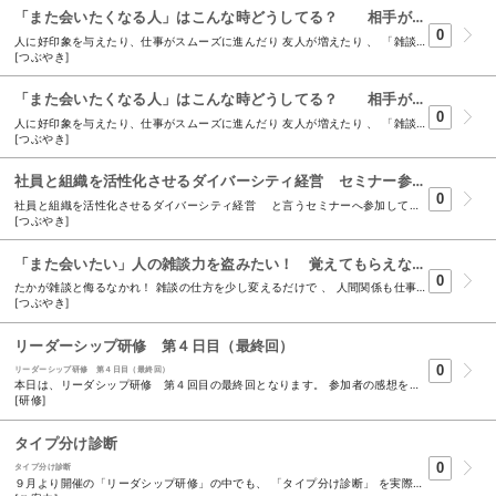
「また会いたくなる人」はこんな時どうしてる？ 相手がつまらなそう…:中級編
0
人に好印象を与えたり、仕事がスムーズに進んだり 友人が増えたり 、 「雑談力」を磨くと良いことがいっぱい！ 自分が言いたい事をノープランで話し、何の実りもないのが 世間話 。 それに対し、会話の中で相手の情報を得ながら距離を縮め、信頼関係を築くのが 雑談 。 働く女性 の 37.4% が 「雑談がうまくなるコツ」を知りたい と思っている ！ 雑談中に、相手がつまらなそうにしている⋯と感じたら 「 事前にネタを準備 」すべし！ ④楽しい席では話を「ちょい盛り」 嘘をつくのはご法度。 だが、場を盛り上げるために多少大げさに表現するのはアリ〇。 事実をちょっぴり脚色して話す事で、相手の興味をグッと惹きつける ”トーク上手”に。抑揚をつけて話すとより伝わりやすい。 例えば⋯ テーマ：昨日食べたラーメンが凄く辛かった 自分「昨日食べたラーメンが凄く辛かったんですよ～」 相手「どれくらい辛かったの？」 ↓ このときの自分の一言 《NG》 「見た目が真っ赤で。 食べられないほどではないんですけど」 相手も「へぇ～」で終わりそう 《OK》 「もう、見た目から 地獄の様に真っ赤 で。 熱々だったから 一口食べるごとに辛さ倍増 でした‼」 「うわぁ、凄く辛そう！ちょっと気になるな～」と会話が広がりそう ⑤前回教えてもらった事に触れる 以前あったことがある人と話すなら、「前回の話を受けて雑談する」ことで距離を縮めよう。 特に目上の相手には効果大〇。「また教えて下さい」の一言を添えれば印象アップ。 継続的な友好関係をつくりやすい。 例えば⋯ これで印象アップ！ ---------------------------------------------------------------------------------------------------------------------------------- 「先日教えて頂いた映画、早速レンタルして観ました。 素晴らしかったです。 教えて頂いて、本当に良かった です！」 ---------------------------------------------------------------------------------------------------------------------------------- 「前回教えて頂いたサイト、次の日のプレゼンに とても役立ちました！ 」 ---------------------------------------------------------------------------------------------------------------------------------- 「前日ご指摘いただいた資料の改善点、早速見直して出したら無事、 上司のＯＫが出ました。 ありがとうございました！ 」 ---------------------------------------------------------------------------------------------------------------------------------- （著書『１分で心をつかむ話し方』より） 話し相手から「この間あなたに聞いた定食屋さん良かったよ～」と言われたら、やはり嬉しいですし、 同じ「定食屋」を気に入ったという共通項目ができるので一気に親しくなったような気持ちになります。 「あの定食屋新メニューできましたね、もう食べました？」「最近あの定食屋へは行っていますか?」 とまた次の話題ができるのも楽しみになります。
[つぶやき]
「また会いたくなる人」はこんな時どうしてる？ 相手がつまらなそう…:初級編
0
人に好印象を与えたり、仕事がスムーズに進んだり 友人が増えたり 、 「雑談力」を磨くと良いことがいっぱい！ 自分が言いたい事をノープランで話し、何の実りもないのが 世間話 。 それに対し、会話の中で相手の情報を得ながら距離を縮め、信頼関係を築くのが 雑談 。 働く女性 の 37.4% が 「雑談がうまくなるコツ」を知りたい と思っている ！ 雑談中に、相手がつまらなそうにしている⋯と感じたら 「 事前にネタを準備 」すべし！ ①20秒なら天気やニュースの話題で ほんの立ち話程度の挨拶なら、当たり障りのない話題を選んでおくのが無難。 笑顔で気持ちよくコミュニケーションすることを心掛けよう。 例えば⋯ こんな話題が便利！ 天気 最近のニュース 相手の着ている服 仕事の近況 ②社内なら、相手の仕事に役立つ情報を「ちょい出し」 人が本当に喜ぶのは、その人にとって利益のあるネタ。 自分が直接関わっているからこそ分かる現場の声や情報など、相手にとって価値の あるネタを「ちょい出し」することで、関心を持ってもらいやすい。 例えば⋯ 「 そういえば、先日うちの部署の調査で⋯ 」 「 最近、〇〇の売上がとても好調で⋯ 」 ③ジャンル別に「へぇ～」ネタを準備しておく 万人の興味を引きやすい雑学ネタを、ジャンル別にいくつか仕込んでおけば、会話が詰まった時に役に立つ。 雑学が苦手な人にとっての安心材料にも。使い古したネタは定期的に入れ替えよう。 例えば⋯ こんな話が使える！ 健康 美容 趣味 食 ------------------------------------------------------------------------------------------------ 《健康》 日本人の死因ベスト３は、がんと心筋梗塞ともう１つは何かご存知ですか？ 脳卒中かと思いきや、実は肺炎なんですよ。 ------------------------------------------------------------------------------------------------ 《美容》 昼間の15時は脂肪をため込む物質が１番少なく、太りにくい時間帯らしいですね。 ３時のおやつって理にかなっているのですね。 ------------------------------------------------------------------------------------------------ 《趣味》 今、猫ブームですよね。ちまたでよく見る三毛猫ですが、実はほとんどがメスなんです。 オスは３万分の１の確率でしか生まれないそうですよ。 ------------------------------------------------------------------------------------------------ 《食》 かき氷のシロップの多くは同じ味付けだって知っていました？着色料と香料によって 脳が錯覚を起こし、違う味だと認識するらしいです。 ------------------------------------------------------------------------------------------------ （著書『１分で心をつかむ話し方』より） 私が実際に実践している事ですが、自分とは世代も性別も違うかたとお話しする際は、 （特に目上のかたと接する際は）事前準備としてネットニュースを活用し 時事ネタを仕入れています。 難しい内容になった時は、聞き手に徹しリアクションを取る等工夫をしております。
[つぶやき]
社員と組織を活性化させるダイバーシティ経営 セミナー参加報告①
0
社員と組織を活性化させるダイバーシティ経営 と言うセミナーへ参加してきました。 ～コロナ禍の今、働き方はどう変わるのか？～ コロナ禍で生活様式や仕事のスタイルは急速に変化をしていますが、今回のセミナーを 受講し、仕事のスタイルの変化や考え方の変化、今まさに時代の流れが急速に変化をしている事 をとても感じることができる興味深いセミナーでした。 少しずつ、セミナーでのお話を報告させて頂きます！ ● これから起きるだろう５つの変化 １．.同じ時間 × 違う場所 ～仕事の標準スペース ２．管理職のマネジメントスタイルの変化 ３．セルフマネジメントできる人と管理されないとできない人 ２極化 ４．業務のコミットメントの明確化と評価軸の変化 ５．ライフスタイルの多様化「どこに住むか・何をするか・誰とやるか・・・」 都市に住む必然性は消失 今回は、 １．.同じ時間 × 違う場所 ～仕事の標準スペース についてご報告します。 テレワークなど新しい働き方を「推し進める組織」と「元に戻る組織の違い」 「推し進める組織」の特長 ・まずはやってみよう・試してみよう ・セルフマネジメントを高めよう ・オンラインで意思疎通をしてみよう ・問題点が出てきたら、どうすればできるか考えよう 「元に戻る組織」の特長 ・私達の仕事・組織には向かない ・誰が何をしているのかわからない（本当はサボっているんじゃないか） ・意思の疎通や連絡が取りづらい ・やっぱり問題点が多い・難しい・やめよう
[つぶやき]
「また会いたい」人の雑談力を盗みたい！ 覚えてもらえない:中級編
0
たかが雑談と侮るなかれ！ 雑談の仕方を少し変えるだけで 、 人間関係も仕事もうまくいく？！ 自分が言いたい事をノープランで話し、何の実りもないのが 世間話 。 それに対し、会話の中で相手の情報を得ながら距離を縮め、信頼関係を築くのが 雑談 。 働く女性 の 37.4% が 「雑談がうまくなるコツ」を知りたい と思っている ！ 雑談のプロは、 「 一言付け加える 」 ことで「覚えてもらえない！」を解消しているとか。 ここでは「一言付け加えるコツ」をご紹介します。 ① まず 「挨拶」＋「よろしくお願いします！」 で空気が温まったら 、 ②意外性やギャップを見せる！ ”自分はこういう人間です”という自己開示は、相手との距離を縮めるのに有効。 なかでも、意外性やギャップのある情報は、親近感や魅力を感じてもらいやすくする。 上手く活用して自分をアピールしよう。 例えば取引先で・・・ 見た目はおとなしそう → 実は体育会系出身なんです！ （活動的なイメージ！） スリムで食が細そう → 趣味は食べ歩き。お酒も大好きです！ （意外！） 真面目にみえる → おやじギャグが得意です。 堅苦しそう （意外！） （著書『１分で心をつかむ話し方』より） 普段チャラチャラしている人が、すごく字が綺麗だった時 無口な人が、歌うことが好きだと知った時 完璧主義のしっかり者の口元に、ソースが付いていた時 新たな魅力を感じます。
[つぶやき]
リーダーシップ研修 第４日目（最終回）
0
リーダーシップ研修 第４日目（最終回）
本日は、リーダシップ研修 第４回目の最終回となります。 参加者の感想を一部ご紹介いたします。 〇 コーチングでもファシリテーションでも、「アイスブレイク」を使えば 会話も固くならないと思ったのでとても参考になりました。 〇 会議を実際に行う前に「シナリオ」を作成し、目的と成果物を明確にし 参加者の発言しやすい会議を今後目指して行きたい。 〇 ファシリテーションを用いた会議を今後行っていきたい。 〇 グループワークでは、思った事を付箋に記入し貼り提示して行く形式の ため、参加し易かった。 〇 参加者一人一人が違う意見を持っているため、すごく参考になりました。 この研修を始める前に、「受講生同士の顔が見えやすいよう」な席を配置し、 「アイスブレイク」から研修をスタートします。 そして「最近あった明るい話題」をテーマに一人ずつ発表をしていきます。 「相手の顔が見える」席の配置も、話がしやすい、心を相手に開きやすい というとても大切な効果が見られます。 今回の研修で勉強された事が、皆様の業務において役立つ事を願います！！ ご受講、お疲れ様でした。 ありがとうございます。
[研修]
タイプ分け診断
0
タイプ分け診断
９月より開催の「リーダシップ研修」の中でも、 「タイプ分け診断」 を実際に行っておりますが 「タイプ分け診断」 とは・・・人間は、コミュニケーションを取る際に、 4つのタイプに分かれる という考え方 からの診断をしています。それぞれのタイプの 価値基準(その人が大切にしている 価値) の違いからおこるそれぞれの行動特性や対人関係の傾向を診ることができる 診断です。そこから、どのように指導をしたら良いか接したら良いかをアドバイ スして行く診断となります。 部下や同僚とのコミュニケーションを見直したい （部下をうまく動かせない、指示がうまく伝わらない・・・）と日頃から感じている方にお勧めの診断です。 事前に相手の「タイプ」を把握する事により、その方をどのように指導したら良いか、アドバイスする事ができます。 弊社のリーダーシップ研修に参加の受講生もこの手法を取り入れ、部下のタイプに合わせた接し方を試み出した方も続出です。 テレワークなどで、部下となかなか会って話す機会が減ってしまった昨今では、この診断もとても効果的だと思います。 詳細は以下をご覧ください！！ https://www.career-up.co.jp/training/?mode=detail&article=30