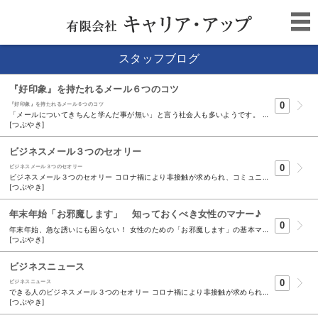
スタッフブログ
『好印象』を持たれるメール６つのコツ
0
『好印象』を持たれるメール６つのコツ
「メールについてきちんと学んだ事が無い」と言う社会人も多いようです。 相手に好印象を持たれるコツを紹介します。 １．開封されるコツ・・・「件名」に具体的に用件を入れる 「ご連絡」「お知らせ」だけでは、相手にとって何の用件か分からず 「怪しいメール」とスルーされることさえあります。 「１１月２０日打合せの件」などと分かり易く、簡潔な件名を心掛け ましょう。件名の後に名前を入れるのも有効です。 ２.情報の同時共有のコツ・・・「TO」「CC」「BCC」を正しく使い分ける 「TO」：メールの内容を直接担当する人 「CC」：その内容に関わる人 「BCC」：他の受信者に名前を伏せて情報を共有したい人 住所変更などを「BCC」で一斉に送る時などは、 「このメールはBCCで一斉にお送りしています」 などの一文があると親切です。 ただし、便利な機能ですが、相手が不快に思うこともあるので乱用 には注意しましょう。 ３.全体像を伝えるコツ・・・ビジネスメールは「１メール１用件」が原則 ですが、本題に入るとき、いきなり詳細を書き始めてはいけません。 「次回の打合せの日程が決まりましたので、お知らせ致します。」 などと、どんな目的でメールを書いているか示すことで、相手に全体像が 伝わります。 ４．読みやすい文章のコツ ①句読点を適切に打つ ②漢字を使い過ぎない ③箇条書きを用いる ５．用件を正しく伝えるコツ ・・情報の漏れを無くすために、文章を ５W２Ｈでまとめると良いでしょう。 ６．冷たいイメージを無くすコツ メールは用件だけを書くと、簡潔である反面、事務的で冷たく感じ られることがあります。 「ありがとうございます。」の一言を冒頭や最後に入れるだけで、柔らかい イメージになります。 ●クイックレスポンスが決め手！ メールの返信にしても、お礼メールにしても「できるだけ早く」が基本です。 返事に時間がかかる場合は、「確認しました。明日、改めてご連絡します」などと まずは「読んだことを伝える」ことが大切です。
[つぶやき]
ビジネスメール３つのセオリー
0
ビジネスメール３つのセオリー
ビジネスメール３つのセオリー コロナ禍により非接触が求められ、コミュニケーションツールとして、 メールの重要性が再認識されています。しかし、ルールを知らないまま 使っているケースも意外に多いようです。 「できる人」の３つのセオリーを参考にしてみましょう。 １.宛名を正確に書く 本文の最初には必ず宛名を書きます。社外の人にメールをする時には 「会社名」「部署・役職名」「名前」の順番で書くのが基本。 社内では「姓」だけを「さん」付け、または「役職」をつけて書くのが 一般的です。 2.．内容が良くても「読みにくい」と感じられたら大きなマイナスです。 ・２０～３０文字で改行する ・ブロック単位で１行空ける ３．送信前に誤字等を確認 読み返すと・変換ミスなど、意外に間違いは多いものです。 「誤字・脱字はないか」「用件は分かりやすいか」「添付ファイルの付け忘れ・付け間違い」 等もチェックする習慣を付けましょう。 送信先のアドレス確認も忘れずに。 送信前に履歴が残る事もあり、電話以上に注意が必要です。 ～TKS business one point news より～
[つぶやき]
年末年始「お邪魔します」 知っておくべき女性のマナー♪
0
年末年始、急な誘いにも困らない！ 女性のための「お邪魔します」の基本マナーを ご紹介します 年末年始のおよばれは、気心知れた友達、目上の人、お仕事関係の人と様々。 《服装のマナー》 フレアスカートがお勧め 通される部屋が和室か洋室か、ソファがどれくらい沈むのかなど、実際に行ってみないと分からないもの。どんな状況でも裾が持ち上がったりする心配がなく、正座をしても窮屈ではないフレアスカートがお勧め。 ブーツは履いて行かない方が良い ブーツは脱着に手間取るので避けるのが無難。夏は素足にパンプス等を履く人も少なくないが、目上の人の自宅を訪問する場合は、ストッキングを着用するのがマナー。 《玄関先でのマナー》 訪問は数分～10分遅れがマナー 招き入れる側は、おもてなしの準備で忙しいはず。早すぎる訪問は、かえって訪問先の迷惑になるという事を心得ておこう。指定された時間に数分～10分ほど離れて到着するようにするのがマナー。 インターホンに映る段階でコートは脱いでおく インターホンのモニターには訪問者の姿が映し出される。インターホンを押す前に、着てきたコートは脱いでおこう。インターホンが無い場合は玄関の呼び鈴を押す前に。 コートは裏地を表にし、中表でたたむ 脱いだコートは「外からのホコリや汚れを訪問先の家の中に入れない」という配慮から、玄関先で裏返し、中表の状態でたたんでおこう。 部屋の方を向きながら靴を脱ぐ 玄関で靴を脱ぐときは部屋の方を向いた状態で脱いでＯＫ。後ろ向きに脱いで上がるのは、訪問先の人にお尻を向けるのでＮＧ。脱いだ靴は、スリッパを履いてから向きを変えてそろえて。 《お部屋でのマナー》 コートはバッグの上やソファの端に置いて 床に置いたバッグの上にたたんだコートを置くと、遠慮がちに見えるのでお勧めです。ソファやイスに座った状態なら、コートを折った状態で背もたれに掛けたり、ソファのひじ掛けにおいたりしてもＯＫ。 「自由にしていて」と言われたら、入り口近くの下座へ 座る場所に迷ったら、部屋の中でドアから1番近い下座にあたる場所を選んで。和室の床の間や、洋室の飾りのある場所は上座にあたるので、自ら進んで座らないように注意。 《おいとまのマナー》 滞在時間は２～３時間をめどに 滞在時間の目安は、お茶だけであれば一般宛機に２～３時間くらいと心得て。食事を頂く場合は長くなりがちですが、誘いを受けた段階で先方に「おおよそのおいとまする時間」を伝えておくとスマート。 お暇の言葉は必ず訪問者から おいとまは訪問者から切り出すのがマナー。 「楽しかったのでつい長居をしてしまいました」 「お夕飯の支度もあるでしょうから、そろそろ失礼します」 といった言葉で切り出すと好印象に。 改めてお礼を伝え、次につながる言葉を添えて 「素敵なおもてなしをありがとうございました」 「ぜひ今度は私の家にもいらしてくださいね」 と次につながる言葉を一言加えるのが大人のマナー。 何かとあわただしい年末年始、乗り越えていきたいですね。
[つぶやき]
ビジネスニュース
0
ビジネスニュース
できる人のビジネスメール３つのセオリー コロナ禍により非接触が求められ、コミュニケーションツールとして、メールの重要性が 再認識されています。 しかし、ルールを知らないまま使っているケースも意外に多いようです。 「できる人」の３つのセオリーを参考にしてみましょう。 １.宛名を正確にかく 本文の最初には必ず宛名を書きます。社外の人にメールをするときには 「会社名」「部署名・役職名」「名前」の順番で書くのが基本。 社内では「姓」だけを「さん」付け、または「役職」をつけて書くのが 一般的です。 ２.読みやすいレイアウトで 内容が良くても「読みにくい」と感じられていたら大きな-です。 ・２０～３０文字で改行する ・ブロック単位で１行空ける ３.送信前に誤字などを確認 読み返すと、変換ミス等、意外に間違いは多いものです。 「誤字・脱字はないか」「用件は分かりやすいか」「添付ファイルの 付け忘れ・付け間違い」等をチェックする習慣を付けましょう。 送信先のアドレスの確認も忘れずに。 送信先に履歴が残る事もあり、電話以上に注意が必要です。 ～TKCビジネスニュースより～
[つぶやき]