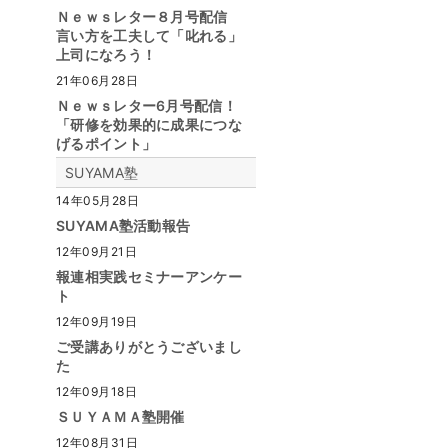
Ｎｅｗｓレター８月号配信
言い方を工夫して「叱れる」
上司になろう！
21年06月28日
Ｎｅｗｓレター6月号配信！
「研修を効果的に成果につな
げるポイント」
SUYAMA塾
14年05月28日
SUYAMA塾活動報告
12年09月21日
報連相実践セミナーアンケー
ト
12年09月19日
ご受講ありがとうございまし
た
12年09月18日
ＳＵＹＡＭＡ塾開催
12年08月31日