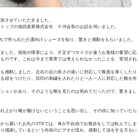
参加させていただきました。
アトップの徳武産業株式会社 十河会長のお話を伺いました。
持ちで作られた介護向けシューズを知り、驚きと感動をもらいました。
きました。病気や障害により、片足ずつサイズが違うお客様の要望に応
うものです。これは今まで業界では考えられなかったことを、実現され
にも感動しました。左右の足の長さの違いに対応して靴底を厚くしたり
れる紐をつけたり、目印の刺繡を入れたりと一人一人に対応した靴を作
プションがあり、そのような靴を見たのは初めてだったので、驚きまし
腫れ上がり靴が履けないということを思い出し、その頃に知っていたら
から届いたお礼のVTRでは、体が不自由でお散歩をしては転んでしま
さり感謝しているという内容のビデオが流れ、感動して涙をする方もい