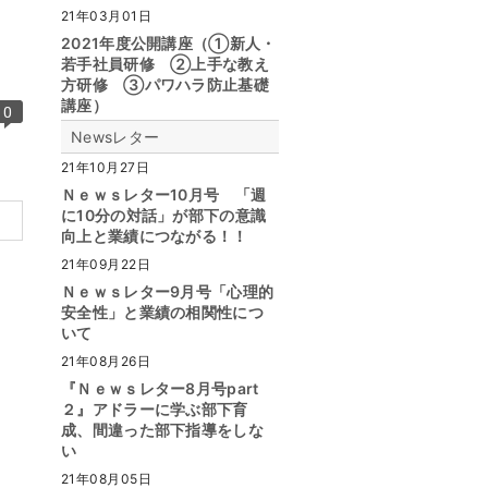
21年03月01日
2021年度公開講座（①新人・
若手社員研修 ②上手な教え
方研修 ③パワハラ防止基礎
講座）
0
Newsレター
21年10月27日
Ｎｅｗｓレター10月号 「週
に10分の対話」が部下の意識
向上と業績につながる！！
21年09月22日
Ｎｅｗｓレター9月号「心理的
安全性」と業績の相関性につ
いて
21年08月26日
『Ｎｅｗｓレター8月号part
２』アドラーに学ぶ部下育
成、間違った部下指導をしな
い
21年08月05日