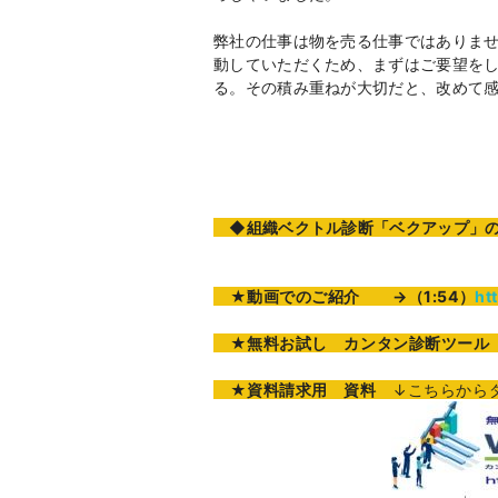
弊社の仕事は物を売る仕事ではありま
動していただくため、まずはご要望を
る。その積み重ねが大切だと、改めて
◆組織ベクトル診断「ベクアップ」の動
★
動画でのご紹介
→（1:54）
ht
★無料お試し カンタン診断ツール 
★資料請求用 資料
↓こちらから