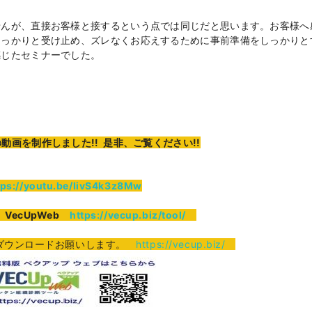
せんが、直接お客様と接するという点では同じだと思います。お客様へ
しっかりと受け止め、ズレなくお応えするために事前準備をしっかりと
感じたセミナーでした。
画を制作しました!! 是非、ご覧ください!!
tps://youtu.be/IivS4k3z8Mw
VecUpWeb
https://vecup.biz/tool/
ダウンロードお願いします。
https://vecup.biz/