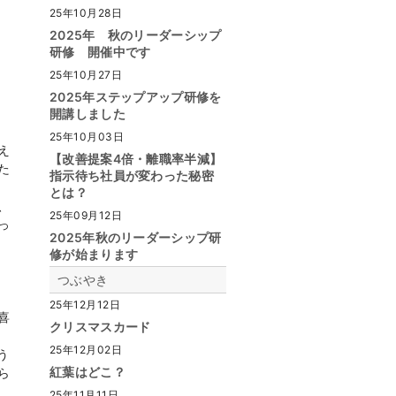
25年10月28日
2025年 秋のリーダーシップ
研修 開催中です
25年10月27日
2025年ステップアップ研修を
開講しました
25年10月03日
え
【改善提案4倍・離職率半減】
た
指示待ち社員が変わった秘密
とは？
、
25年09月12日
っ
2025年秋のリーダーシップ研
修が始まります
つぶやき
25年12月12日
喜
クリスマスカード
25年12月02日
う
紅葉はどこ？
ら
25年11月11日