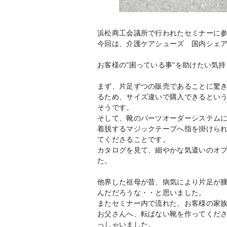
浜松商工会議所で行われたセミナーに
今回は、介護ケアシューズ 国内シェ
お客様の”困っている事”を助けたい気
まず、片足ずつの販売であることに驚
るため、サイズ違いで購入できるとい
そうです。
そして、靴のパーツオーダーシステム
着脱するマジックテープへ指を掛けら
てくださることです。
カタログを見て、細やかな気遣いのオ
た。
他界した祖母が昔、病気により片足が
んだだろうな・・と思いました。
またセミナー内で流れた、お客様の家族
お父さんへ、転ばない靴を作ってくだ
っしゃいました。