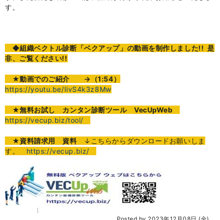
す。
◆組織ベクトル診断「ベクアップ」の動画を制作しました!! 是
非、ご覧ください!!
★
動画でのご紹介
→（1:54）
https://youtu.be/IivS4k3z8Mw
★無料お試し カンタン診断ツール VecUpWeb
https://vecup.biz/tool/
★資料請求用 資料
↓こちらからダウンロードお願いしま
す。
https://vecup.biz/
Posted by 2023年12月08日 (金)