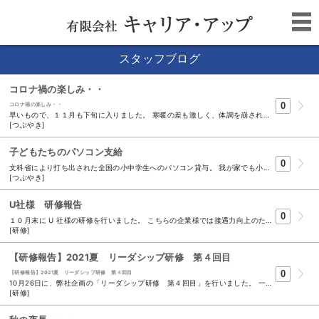
スタッフブログ
コロナ禍の楽しみ・・
0
コロナ禍の楽しみ・・
早いもので、１１月も下旬に入りました。 寒暖の差も激しく、体調を崩される方も多いですね。 さて、海外ではコロナ感染が再拡大していますが、今のところ 日本は落ち着いた日々が続いています。 浜松市でも、１１月からpaypayを使った３０％還元キャンペーンが 始まったり、静岡県内では「バイシズオカ」「富士の国食事券」など のお得なプランも出てきていますね！ コロナの第６派が年末に来るかもしれないと懸念されていますので・・ 落ち着いた今がお出掛けのベストタイミングなのでしょうか？！ 我が家は、夏は外食の回数がコロナの感染拡大の影響で激減していたので 今の時機を逃さないように、外出・外食を楽しみにしています。 色々規制の多い日々ですが、規制が緩い時に楽しみを見つけて 規制すべき時は規制する！と言うメリハリも、規制が緩い時に思う存分 楽しむ！と言う思考の展開で楽しいかもしれませんね。 ★受講生募集★ 【リーダーシップ研修】 Ｒ３年１２月１６日 第１回目スタート 毎回ご好評を頂いております、リーダシップ研修 が開講いたします。 「部下の育成方法にお悩みの」中堅社員・管理職の方 必見！ 詳細は、下記をご覧ください。 https://www.career-up.co.jp/ seminar/?mode=detail&article= 73
[つぶやき]
子どもたちのパソコン支給
0
文科省により打ち出された全国の小中学生へのパソコン貸与。 我が家でも小学生中学生とも、先月持ち帰ってきました。 Wi-Fi設定やパスワードの再設定などをして、早速どんなものなのか見せてもらいました。 タイピング練習のアプリが入っていたので、ゲーム感覚で面白いなと思いました。 また、小学生においては、自分の好きなものを写真に撮って、それを加工してカードを 作るということをやったそうで、とても楽しそうでした。 なにより驚いたのは、子供たちの操作のこなれ感。 子供は覚えるのが早いので、戸惑うことなく操作できちゃいます。 私たちの小学生時代とは全く違います。 そういえば、この間も自宅のPCで、私が使いたいものがどこかな？と探していたら、 「ここだよ」とすぐに教えてくれました。なんだかとても年寄り扱いされた感がありましたが・・・。 また、パソコンに触れることが多いので興味もあるでしょうし、私が少し自宅で書類の作成をしたところ 「打つの早いね！！」と少々尊敬のまなざしで見られました。私も気分が良くなったので、たまには 家事をする姿だけではない母の一面を見せるのもアリだなと思いました。 ★受講生募集★ 【リーダーシップ研修】 Ｒ３年１２月１６日 第１回目スタート 毎回ご好評を頂いております、リーダシップ研修 が開講いたします。 「部下の育成方法にお悩みの」中堅社員・管理職の方 必見！ 詳細は、下記をご覧ください。 https://www.career-up.co.jp/seminar/?mode=detail&article=73
[つぶやき]
U社様 研修報告
0
１０月末に U 社様の研修を行いました。 こちらの企業様では接遇力向上のためのセミナーとして全８回開催予定のうち、今回は６回目となり、企業内の数店舗のリーダーが集まっての研修となりました。それぞれの店舗が工夫していることなどグループワークを交えながら、よりよい接客とは何かを学びました。 毎回開催される度に、受講者の方の前向きな姿勢と、さらに良くしようという向上心が受講後のアンケートからも読み取れますので、いくつかご紹介させていただきます。 ・店舗ごとに、意識していることが少し違う部分がある。自分たちでは気づけなかったことを吸収することができた。（ A 氏） ・具体的に工夫している事や困っている事を書き出すことで、全員で状況を把握する事ができ、続けていくと良い事や困っている事の改善策を全員で共有することができるのがとても学びになった。（ B 氏） ・いつも他店の皆の取り組みを知ることができ、とても勉強になる。（ C 氏） １１月も第７回目を予定しております。更なる向上のため頑張りましょう！ ★受講生募集★ 【リーダーシップ研修】 Ｒ３年１２月１６日 第１回目スタート 毎回ご好評を頂いております、リーダシップ研修 が開講いたします。 「部下の育成方法にお悩みの」中堅社員・管理職の方 必見！ 詳細は、下記をご覧ください。 https://www.career-up.co.jp/seminar/?mode=detail&article=73
[研修]
【研修報告】2021夏 リーダシップ研修 第４回目
0
【研修報告】2021夏 リーダシップ研修 第４回目
10月26日に、弊社企画の「リーダシップ研修 第４回目」を行いました。 一部研修のご感想を、「受講後アンケート」よりご紹介いたします。 Ｑ質問１ 今回のセミナーで、「学び」や「気づき」はありましたか？ ●良いほめ言葉「助かったよ」「ありがとう」「安心しました」「はやいね」「さすが」など 今後は、活用いたします。 ●ほめる、は当たり前だと思うこともあり、足りていない事だと感じた。ほめると叱るは気をつけて対応していきたい。 ●会話をスムーズいはじめるには、アイスブレイクが必要だと感じました。すぐに本題に入らず、アイスブレイクを挟むと発言しやすくなり、少しの時間で、議論の効率が上がる事に気付きました。 ●叱り方については、相手の事をしっかり考えてあげた上で、今後どうして欲しいかを伝えて行かないといけないという事がよく分かった。 Ｑ質問２ 今日のセミナーから即実践しようと思った事は何ですか？ ●自分自身が変わる意識を持つ事、変わったと気付くのは、相手であり気付いた相手の「態度」「反応」が自身の変化を教えてくれる。 ●叱る時は、まず良かった点を先に言おうと思います。ない時は、事実+要求+理由 をできるだけ伝えたいです。 ●自分は、叱る場面に限らず、「絶対」「１００％」と言う単語を使いがち。叱る場面のように、相手に何かを伝えて変えて貰うシチュエーションでは、これらの単語を使うべきではない。 Ｑ質問３ セミナーの感想をお聞かせください。 ●こういった時代なので怒らないようにしているが、ちゃんと伝わっているか不安となる。今回のセミナーを受講して、伝え方を工夫すれば、まだまだ怒れる（叱れる）と思いました。 ●参加前の予想より、楽しいセミナーでした。単純に楽しく参加できました。また、他社さんからの意見を聞ける場としても、勝手に活用させて頂きました。自分（自分の会社）だけの問題かと思ったら、他社さんでも同じような問題がある、もっと別の問題があるという意見を聞きながらセミナーを受講できて、良い経験になりました。 弊社のリーダシップ研修の参加者の方は、中堅社員や管理職の方が多いです。私達部下も仕事で悩む事や上司との関係で悩む事も勿論ありますが、上司自身も仕事において悩んだり部下との関係において悩んだりしているんだなと感じる事ができたり。また同じ立場の方々（他の企業）の方々と悩みを共有したり悩んでいるのは自分だけではなく、皆同じなんだな・・っと思えたりする事も集合研修の醍醐味ですね。同じ仲間と日々の悩みについて語らう事も研修での習得物の１つになると思います。コロナ禍で、ｚｏｏｍによる研修も当たり前となって来ました。ｚｏｏｍでの研修の利点も勿論あると思います。それぞれにあった研修方法を選択できると言うのも今の時代にあった研修方法だと思います。 ★受講生募集★ 【リーダーシップ研修】 Ｒ３年１２月１６日 第１回目スタート 毎回ご好評を頂いております、リーダシップ研修 が開講いたします。 「部下の育成方法にお悩みの」中堅社員・管理職の方 必見！ 詳細は、下記をご覧ください。 https://www.career-up.co.jp/seminar/?mode=detail&article=73
[研修]