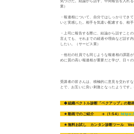
気づけた。結論から話す、中間報告を入れる
業）
・報連相について、自分ではしっかりできて
いと実感した。相手を気遣い配慮する、相手
・上司に報告する際に、結論から話すことの
言えても、それまでの経過や理由など話す内
したい。（サービス業）
・他社の社員でも同じような報連相の課題が
めに質の高い報連相が重要だと学び、日々の
受講者の皆さんは、積極的に意見を交わすな
とで、お互いに良い刺激となったようです。
◆組織ベクトル診断「ベクアップ」の動画を
★
動画でのご紹介
→（1:54）
https:
★無料お試し カンタン診断ツール Vec