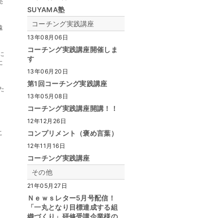
売
SUYAMA塾
コーチング実践講座
遠
13年08月06日
コーチング実践講座開催しま
に
す
に
13年06月20日
第1回コーチング実践講座
た
13年05月08日
コーチング実践講座開講！！
12年12月26日
こ
コンプリメント（褒め言葉）
12年11月16日
コーチング実践講座
その他
21年05月27日
Ｎｅｗｓレター5月号配信！
「一丸となり目標達成する組
織づくり」研修受講企業様の