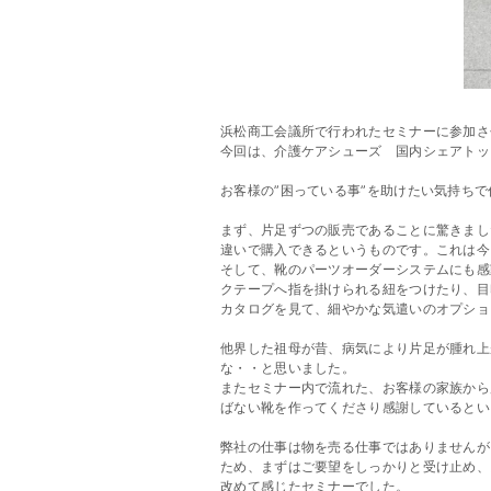
浜松商工会議所で行われたセミナーに参加さ
今回は、介護ケアシューズ 国内シェアトッ
お客様の”困っている事”を助けたい気持ち
まず、片足ずつの販売であることに驚きまし
違いで購入できるというものです。これは今
そして、靴のパーツオーダーシステムにも感
クテープへ指を掛けられる紐をつけたり、目
カタログを見て、細やかな気遣いのオプショ
他界した祖母が昔、病気により片足が腫れ上
な・・と思いました。
またセミナー内で流れた、お客様の家族から
ばない靴を作ってくださり感謝しているとい
弊社の仕事は物を売る仕事ではありませんが
ため、まずはご要望をしっかりと受け止め、
改めて感じたセミナーでした。