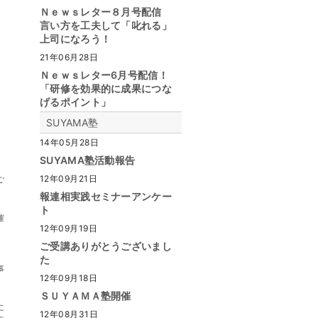
Ｎｅｗｓレター８月号配信
言い方を工夫して「叱れる」
上司になろう！
21年06月28日
Ｎｅｗｓレター6月号配信！
「研修を効果的に成果につな
げるポイント」
SUYAMA塾
14年05月28日
SUYAMA塾活動報告
12年09月21日
ご
報連相実践セミナーアンケー
ト
確
12年09月19日
ご受講ありがとうございまし
た
事
12年09月18日
ＳＵＹＡＭＡ塾開催
に
12年08月31日