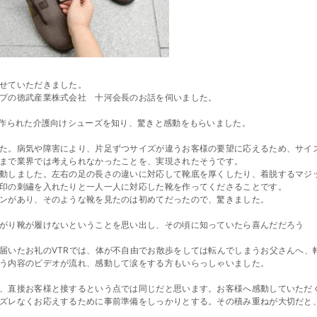
せていただきました。
プの徳武産業株式会社 十河会長のお話を伺いました。
で作られた介護向けシューズを知り、驚きと感動をもらいました。
た。病気や障害により、片足ずつサイズが違うお客様の要望に応えるため、サイ
まで業界では考えられなかったことを、実現されたそうです。
動しました。左右の足の長さの違いに対応して靴底を厚くしたり、着脱するマジ
印の刺繡を入れたりと一人一人に対応した靴を作ってくださることです。
ンがあり、そのような靴を見たのは初めてだったので、驚きました。
がり靴が履けないということを思い出し、その頃に知っていたら喜んだだろう
届いたお礼のVTRでは、体が不自由でお散歩をしては転んでしまうお父さんへ、
う内容のビデオが流れ、感動して涙をする方もいらっしゃいました。
、直接お客様と接するという点では同じだと思います。お客様へ感動していただ
ズレなくお応えするために事前準備をしっかりとする。その積み重ねが大切だと