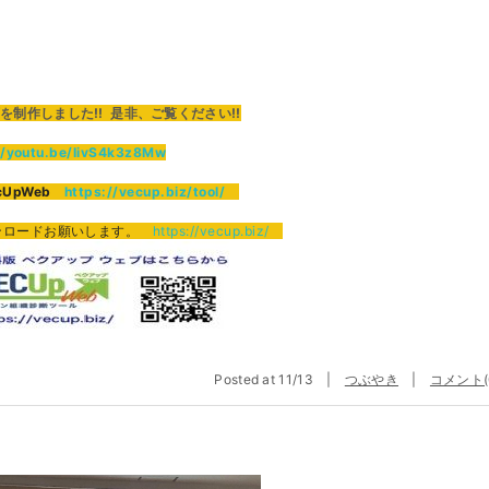
作しました!! 是非、ご覧ください!!
//youtu.be/IivS4k3z8Mw
UpWeb
https://vecup.biz/tool/
ンロードお願いします。
https://vecup.biz/
Posted at 11/13 |
つぶやき
|
コメント(