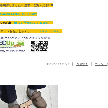
作しました!! 是非、ご覧ください!!
//youtu.be/IivS4k3z8Mw
UpWeb
https://vecup.biz/tool/
ンロードお願いします。
https://vecup.biz/
Posted at 11/27 |
つぶやき
|
コメント(