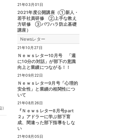
21年03月01日
2021年度公開講座（①新人・
若手社員研修 ②上手な教え
方研修 ③パワハラ防止基礎
講座）
Newsレター
21年10月27日
Ｎｅｗｓレター10月号 「週
に10分の対話」が部下の意識
向上と業績につながる！！
21年09月22日
Ｎｅｗｓレター9月号「心理的
安全性」と業績の相関性につ
いて
21年08月26日
0)
『Ｎｅｗｓレター8月号part
２』アドラーに学ぶ部下育
成、間違った部下指導をしな
い
21年08月05日