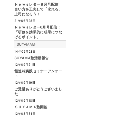
Ｎｅｗｓレター８月号配信
言い方を工夫して「叱れる」
上司になろう！
21年06月28日
Ｎｅｗｓレター6月号配信！
「研修を効果的に成果につな
げるポイント」
SUYAMA塾
14年05月28日
SUYAMA塾活動報告
12年09月21日
報連相実践セミナーアンケー
ト
12年09月19日
ご受講ありがとうございまし
た
12年09月18日
ＳＵＹＡＭＡ塾開催
12年08月31日