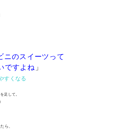
」
ビニのスイーツって
ですよね
」
すくなる
」を足して。
）
ったら、