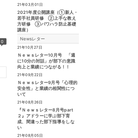
21年03月01日
2021年度公開講座（①新人・
若手社員研修 ②上手な教え
方研修 ③パワハラ防止基礎
講座）
Newsレター
0
21年10月27日
Ｎｅｗｓレター10月号 「週
に10分の対話」が部下の意識
向上と業績につながる！！
21年09月22日
Ｎｅｗｓレター9月号「心理的
安全性」と業績の相関性につ
いて
21年08月26日
『Ｎｅｗｓレター8月号part
２』アドラーに学ぶ部下育
成、間違った部下指導をしな
い
21年08月05日