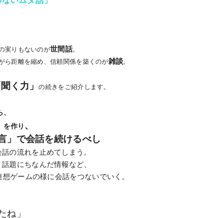
世間話
の実りもないのが
。
雑談
がら距離を縮め、信頼関係を築くのが
。
「聞く力」
の続きをご紹介します。
ら、
、
」を作り
言」で会話を続けるべし
会話の流れを止めてしまう。
、話題にちなんだ情報など、
、連想ゲームの様に会話をつないでいく。
たね」