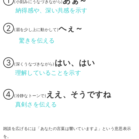
①
あぁ～
(小刻みにうなづきながら)
納得感や、深い共感を示す
②
へぇ～
(眉を少し上に動かして)
驚きを伝える
③
はい、はい
(深くうなづきながら)
理解していることを示す
④
ええ、そうですね
(冷静なトーンで)
真剣さを伝える
雑談を広げるには「あなたの言葉は響いていますよ」という意思表示
を。