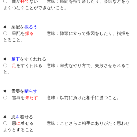
〇 間が
持て
ない 意味：時間を持て余したり、会話などをう
まくつなぐことができないこと。
✖ 采配を
振るう
〇 采配を
振る
意味：陣頭に立って指図をしたり、指揮を
とること。
✖
足下
をすくわれる
〇
足
をすくわれる 意味：卑劣なやり方で、失敗させられるこ
と。
✖
雪辱を
晴らす
〇
雪辱を
果たす
意味：以前に負けた相手に勝つこと。
✖ 恩
を
着せる
〇
恩
に
着せる
意味：ことさらに相手にありがたく思わせ
ようとすること