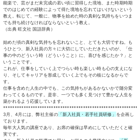
能楽で、芸がまだ未完成の若い頃に習得した境地、また時期時期
でのはじめての経験によって得た境地を忘れてはいけないという
教え。転じて、一般に、物事を始めた時の真剣な気持ちをいつま
でも持ち続けなければならないという教え。
（出典 旺文社 国語辞典）
始めた頃の真剣な気持ちを忘れないこと、とても大切ですね。も
うひとつ、新入社員の方々に大切にしていただきたいのが、「仕
事の中のどういう時（どういうこと）に、喜びを感じたか？」と
いうことです。
これが、仕事をしていく上でつらい時も楽しい時も心の支えにな
り、そしてキャリアを形成していく上でもその核になるからで
す。
仕事を含めた人生の中でも、この気持ちがあるかないかで随分変
わってくるものです。是非、一つでも多く見つけて豊かな人生を
築かれるよう応援しています。
***********************************************************
3月、4月には、弊社主催の
「新入社員・若手社員研修」
を企画し
ております。
毎年大人気の講座であり、お席の確保は早めにしていただくと確
実です。