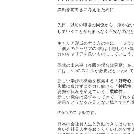
異動を前向きに考えるために
先日、以前の職場の同僚から、浮かな
していくことがたまらなく不安なのだ
キャリア形成の考え方の中に、「プラ
「個人のキャリアの
8
割は予想しない偶
分のキャリアを良いものにしていこ
う
偶然の出来事（今回の場合は異動）を
には、
5
つのスキルが必要だと
いわれて
新しい学びの機会を模索する「
好奇心
失敗に負けずに努力し続ける「
持続性
姿勢や状況を変えていく「
柔軟性
」
新しい機会は必ずやってきて、それを
結果がどうなるか見えない場合でも行
の
5
つのスキルです。
日本の会社員人生と異動はきりはなせ
良い会社員人生をおくりたいものです