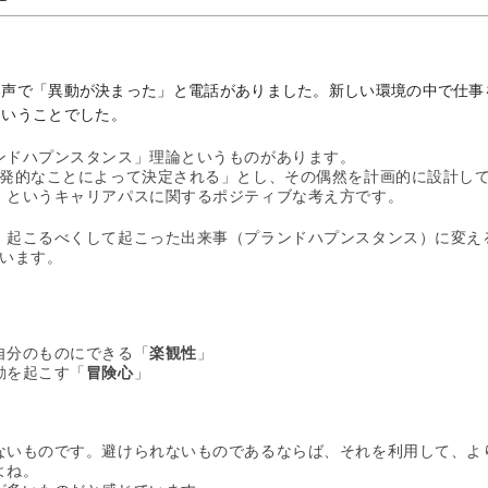
い声で「異動が決まった」
と電話がありました。
新しい環境の中で仕事
とい
うことでした。
ンドハプンスタンス」
理論というものがあります。
発的なことによって決定さ
れる」とし、
その偶然を計画的に設計し
、というキャリアパスに関するポジティブな考え方です。
、起こるべくして起こった出来事（
プランドハプンスタンス）に変え
います。
」
」
自分のものにできる「
楽観性
」
動を起こす「
冒険心
」
ないものです。
避けられないものであるならば、それを利用して、
よ
よね。