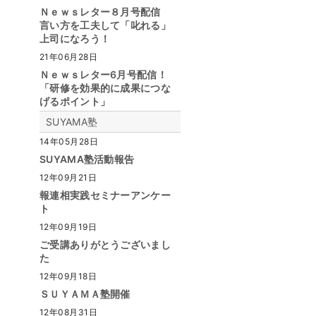
Ｎｅｗｓレター８月号配信
言い方を工夫して「叱れる」
上司になろう！
21年06月28日
Ｎｅｗｓレター6月号配信！
「研修を効果的に成果につな
げるポイント」
SUYAMA塾
14年05月28日
SUYAMA塾活動報告
12年09月21日
報連相実践セミナーアンケー
ト
12年09月19日
ご受講ありがとうございまし
た
12年09月18日
ＳＵＹＡＭＡ塾開催
12年08月31日