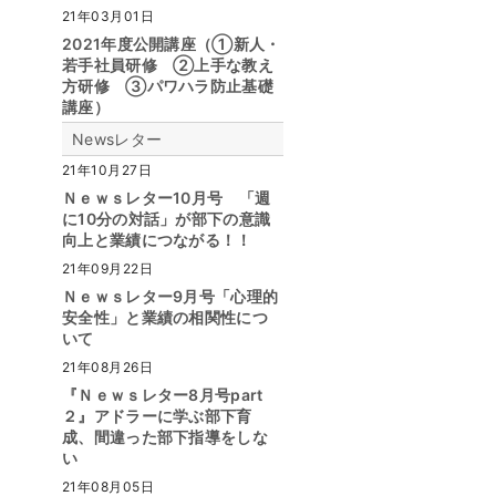
21年03月01日
2021年度公開講座（①新人・
若手社員研修 ②上手な教え
方研修 ③パワハラ防止基礎
講座）
Newsレター
21年10月27日
Ｎｅｗｓレター10月号 「週
に10分の対話」が部下の意識
向上と業績につながる！！
21年09月22日
Ｎｅｗｓレター9月号「心理的
安全性」と業績の相関性につ
いて
21年08月26日
『Ｎｅｗｓレター8月号part
２』アドラーに学ぶ部下育
成、間違った部下指導をしな
い
21年08月05日