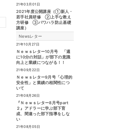
21年03月01日
2021年度公開講座（①新人・
若手社員研修 ②上手な教え
方研修 ③パワハラ防止基礎
講座）
Newsレター
21年10月27日
Ｎｅｗｓレター10月号 「週
に10分の対話」が部下の意識
向上と業績につながる！！
21年09月22日
Ｎｅｗｓレター9月号「心理的
安全性」と業績の相関性につ
いて
21年08月26日
『Ｎｅｗｓレター8月号part
２』アドラーに学ぶ部下育
成、間違った部下指導をしな
い
21年08月05日