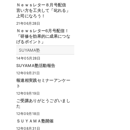
Ｎｅｗｓレター８月号配信
言い方を工夫して「叱れる」
上司になろう！
21年06月28日
Ｎｅｗｓレター6月号配信！
「研修を効果的に成果につな
げるポイント」
SUYAMA塾
14年05月28日
SUYAMA塾活動報告
12年09月21日
報連相実践セミナーアンケー
ト
12年09月19日
ご受講ありがとうございまし
た
12年09月18日
ＳＵＹＡＭＡ塾開催
12年08月31日