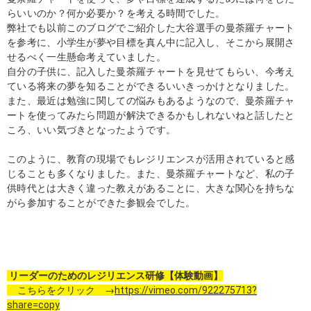
らいいのか？何か必要か？を考える時間でした。
弊社でも以前このブログでご紹介した大谷選手の曼荼羅チャート
を参考に、小学生が夢や目標を真ん中に記入し、そこから展開さ
せるべく一生懸命考えていました。
自分の子供に、記入した曼荼羅チャートを見せてもらい、今考え
ている将来の夢を知ることができるいいきっかけとなりました。
また、最近は勉強に関しての悩みもあるようなので、曼荼羅チャ
ートを使ってみたら問題が解決できるかもしれないねと話したと
ころ、いい気づきとなったようです。
このように、教育の現場でもレジリエンスが活用されていると感
じることも多くなりました。また、曼荼羅チャートなど、私の子
供時代とは大きく違った教えがあることに、大きな関心を持ちな
がら参加することができた参観会でした。
リーダーのためのレジリエンス研修【体験動画】
こちらをクリック →
https://vimeo.com/922275713?
share=copy