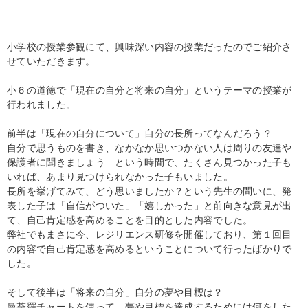
小学校の授業参観にて、興味深い内容の授業だったのでご紹介さ
せていただきます。
小６の道徳で「現在の自分と将来の自分」というテーマの授業が
行われました。
前半は「現在の自分について」自分の長所ってなんだろう？
自分で思うものを書き、なかなか思いつかない人は周りの友達や
保護者に聞きましょう という時間で、たくさん見つかった子も
いれば、あまり見つけられなかった子もいました。
長所を挙げてみて、どう思いましたか？という先生の問いに、発
表した子は「自信がついた」「嬉しかった」と前向きな意見が出
て、自己肯定感を高めることを目的とした内容でした。
弊社でもまさに今、レジリエンス研修を開催しており、第１回目
の内容で自己肯定感を高めるということについて行ったばかりで
した。
そして後半は「将来の自分」自分の夢や目標は？
曼荼羅チャートを使って、夢や目標を達成するためには何をした