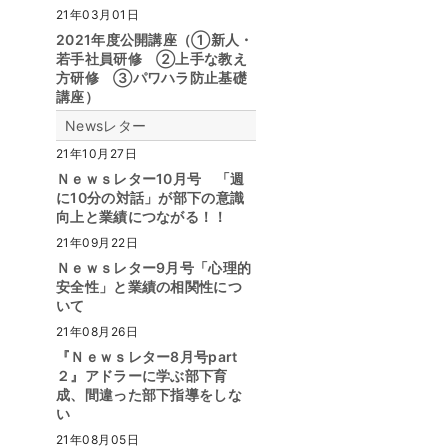
21年03月01日
2021年度公開講座（①新人・
若手社員研修 ②上手な教え
方研修 ③パワハラ防止基礎
講座）
Newsレター
21年10月27日
Ｎｅｗｓレター10月号 「週
に10分の対話」が部下の意識
向上と業績につながる！！
21年09月22日
Ｎｅｗｓレター9月号「心理的
安全性」と業績の相関性につ
いて
21年08月26日
『Ｎｅｗｓレター8月号part
２』アドラーに学ぶ部下育
成、間違った部下指導をしな
い
21年08月05日