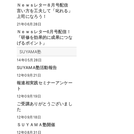
Ｎｅｗｓレター８月号配信
言い方を工夫して「叱れる」
上司になろう！
21年06月28日
Ｎｅｗｓレター6月号配信！
「研修を効果的に成果につな
げるポイント」
SUYAMA塾
14年05月28日
SUYAMA塾活動報告
12年09月21日
報連相実践セミナーアンケー
ト
12年09月19日
ご受講ありがとうございまし
た
12年09月18日
ＳＵＹＡＭＡ塾開催
12年08月31日