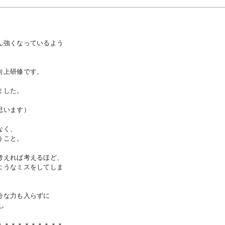
ん強くなっているよう
向上研修です。
ました。
思います）
なく、
うこと。
考えれば考えるほど、
ようなミスをしてしま
分な力も入らずに