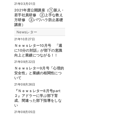
21年03月01日
2021年度公開講座（①新人・
若手社員研修 ②上手な教え
方研修 ③パワハラ防止基礎
講座）
Newsレター
21年10月27日
Ｎｅｗｓレター10月号 「週
に10分の対話」が部下の意識
向上と業績につながる！！
21年09月22日
Ｎｅｗｓレター9月号「心理的
安全性」と業績の相関性につ
いて
21年08月26日
『Ｎｅｗｓレター8月号part
２』アドラーに学ぶ部下育
成、間違った部下指導をしな
い
21年08月05日