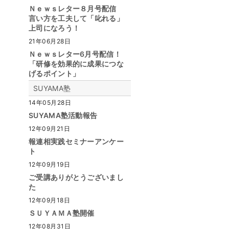
Ｎｅｗｓレター８月号配信
言い方を工夫して「叱れる」
上司になろう！
21年06月28日
Ｎｅｗｓレター6月号配信！
「研修を効果的に成果につな
げるポイント」
SUYAMA塾
14年05月28日
SUYAMA塾活動報告
12年09月21日
報連相実践セミナーアンケー
ト
12年09月19日
ご受講ありがとうございまし
た
12年09月18日
ＳＵＹＡＭＡ塾開催
12年08月31日