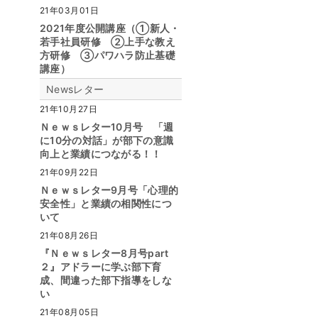
21年03月01日
2021年度公開講座（①新人・
若手社員研修 ②上手な教え
方研修 ③パワハラ防止基礎
講座）
Newsレター
21年10月27日
Ｎｅｗｓレター10月号 「週
に10分の対話」が部下の意識
向上と業績につながる！！
21年09月22日
Ｎｅｗｓレター9月号「心理的
安全性」と業績の相関性につ
いて
21年08月26日
『Ｎｅｗｓレター8月号part
２』アドラーに学ぶ部下育
成、間違った部下指導をしな
い
21年08月05日