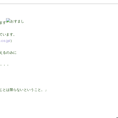
ます
ています。
.co.jp/
）
えるのみに
・・・
じとは限らないということ。」