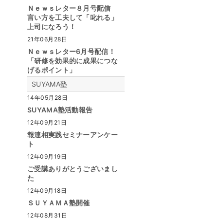
Ｎｅｗｓレター８月号配信
言い方を工夫して「叱れる」
上司になろう！
21年06月28日
Ｎｅｗｓレター6月号配信！
「研修を効果的に成果につな
げるポイント」
SUYAMA塾
14年05月28日
SUYAMA塾活動報告
12年09月21日
報連相実践セミナーアンケー
ト
12年09月19日
ご受講ありがとうございまし
た
12年09月18日
ＳＵＹＡＭＡ塾開催
12年08月31日