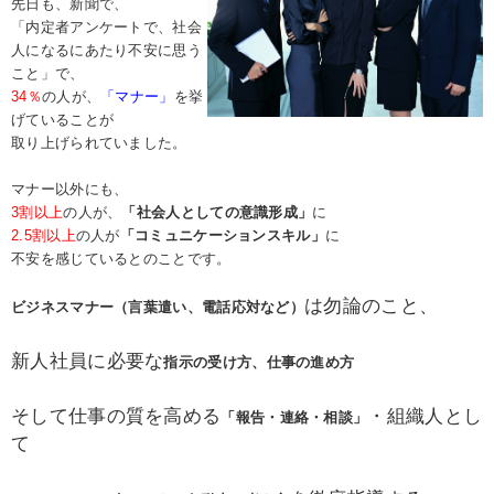
先日も、新聞で、
「内定者アンケートで、社会
人になるにあたり不安に思う
こと」で、
34％
の人が、
「マナー」
を挙
げていることが
取り上げられていました。
マナー以外にも、
3割以上
の人が、
「社会人としての意識形成」
に
2.5割以上
の人が
「コミュニケーションスキル」
に
不安を感じているとのことです。
は勿論のこと、
ビジネスマナー（言葉遣い、電話応対など）
新人社員に必要な
指示の受け方、仕事の進め方
そして仕事の質を高める
・組織人とし
「報告・連絡・相談」
て