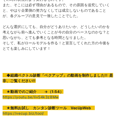
また、そこには必ず理由があるもので、その原因を追究していく
と、やはり企業側の努力なくしては成立しないものであること
が、各グループの意見で一致したことでした。
どんな選択にしても、自分がどうありたいか、どうしたいのかを
考えながら前へ進んでいくことが今の自分のペースなのかな？と
思いながら、とても参考となる時間となりました。
そして、私がロールモデルを作る！と宣言してくれた方の今後を
とても楽しみにしています！
◆組織ベクトル診断「ベクアップ」の動画を制作しました!! 是
非、ご覧ください!!
★
動画でのご紹介
→（1:54）
https://youtu.be/IivS4k3z8Mw
★無料お試し カンタン診断ツール VecUpWeb
https://vecup.biz/tool/