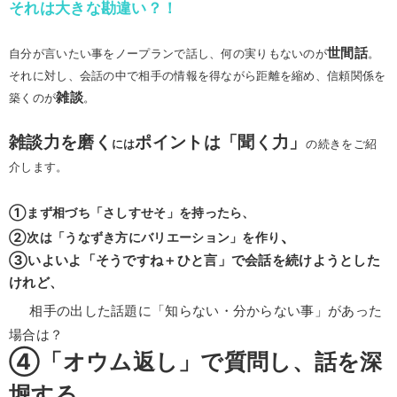
それは大きな勘違い？！
世間話
自分が言いたい事をノープランで話し、何の実りもないのが
。
それに対し、会話の中で相手の情報を得ながら距離を縮め、信頼関係を
雑談
築くのが
。
雑談力を磨く
ポイントは「聞く力」
には
の続きをご紹
介します。
①まず相づち「さしすせそ」を持ったら、
、
②次は「うなずき方にバリエーション」を作り
③いよいよ「そうですね＋ひと言」で会話を続けようとした
けれど、
相手の出した話題に「知らない・分からない事」があった
場合は？
④「オウム返し」で質問し、話を深
堀する