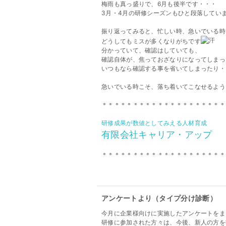
梅雨も真っ盛りで、6月も後半です・・・
3月・4月の研修シーズンもひと段落してい
振り返ってみると、忙しい時、急いでいる時
どうしてもミスが多くなりがちです
分かっていて、確認はしていても、
確認自体が、焦っておざなりになってしまっ
いつもなら確認する事を省いてしまったり・
急いでいる時こそ、落ち着いてこなせるよう
＊＊＊＊＊＊＊＊＊＊＊＊＊＊＊＊＊＊＊＊
研修成果が数値としてみえる人材育成
有限会社キャリア・アップ
＊＊＊＊＊＊＊＊＊＊＊＊＊＊＊＊＊＊＊＊
アンケートより（タイプ分け診断）
今月に企業様向けに実施したアンケートをま
研修に参加された方々は、今後、新人の方を