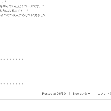
す。*
プを学んでいただくコースです。*
る方にお勧めです！*
加者の方の状況に応じて変更させて
＊＊＊＊＊＊＊＊
＊＊＊＊＊＊＊＊
Posted at 06/30 |
Newsレター
|
コメント(