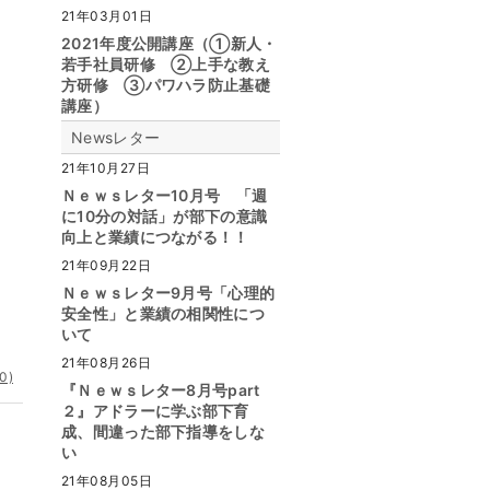
21年03月01日
2021年度公開講座（①新人・
若手社員研修 ②上手な教え
方研修 ③パワハラ防止基礎
講座）
Newsレター
21年10月27日
Ｎｅｗｓレター10月号 「週
に10分の対話」が部下の意識
向上と業績につながる！！
21年09月22日
Ｎｅｗｓレター9月号「心理的
安全性」と業績の相関性につ
いて
21年08月26日
0)
『Ｎｅｗｓレター8月号part
２』アドラーに学ぶ部下育
成、間違った部下指導をしな
い
21年08月05日