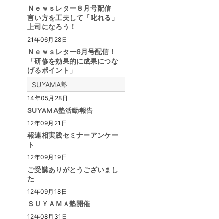
Ｎｅｗｓレター８月号配信
言い方を工夫して「叱れる」
上司になろう！
21年06月28日
Ｎｅｗｓレター6月号配信！
「研修を効果的に成果につな
げるポイント」
SUYAMA塾
14年05月28日
SUYAMA塾活動報告
12年09月21日
報連相実践セミナーアンケー
ト
12年09月19日
ご受講ありがとうございまし
た
12年09月18日
ＳＵＹＡＭＡ塾開催
12年08月31日