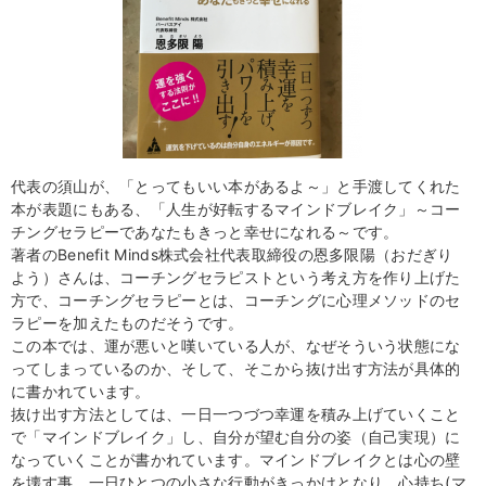
代表の須山が、「とってもいい本があるよ～」と手渡してくれた
本が表題にもある、「人生が好転するマインドブレイク」～コー
チングセラピーであなたもきっと幸せになれる～です。
著者のBenefit Minds株式会社代表取締役の恩多限陽（おだぎり
よう）さんは、コーチングセラピストという考え方を作り上げた
方で、コーチングセラピーとは、コーチングに心理メソッドのセ
ラピーを加えたものだそうです。
この本では、運が悪いと嘆いている人が、なぜそういう状態にな
ってしまっているのか、そして、そこから抜け出す方法が具体的
に書かれています。
抜け出す方法としては、一日一つづつ幸運を積み上げていくこと
で「マインドブレイク」し、自分が望む自分の姿（自己実現）に
なっていくことが書かれています。マインドブレイクとは心の壁
を壊す事。一日ひとつの小さな行動がきっかけとなり、心持ち(マ