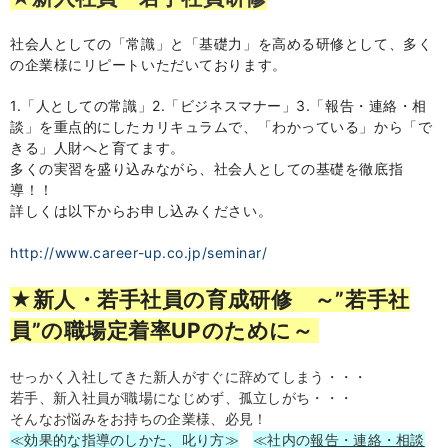
社会人としての「常識」と「基礎力」を高める研修として、多く
の企業様にリピートいただいております。
1.「人としての常識」
2.
「ビジネスマナー」
3.
「報告・連絡・相
談」を重点的にしたカリキュラムで、「わかっている」から「で
きる」人財へと育てます。
多くの実習を盛り込みながら、社会人としての基礎を徹底指
導！！
詳しくは以下からお申し込みください。
http://www.career-up.co.jp/seminar/
★新人・若手社員の育成研修 ～”若手社
員”の職場定着率UPのために～
せっかく入社してきた新人がすぐに辞めてしまう・・・
若手、新入社員が職場になじめず、孤立しがち・・・
そんなお悩みをお持ちの企業様、必見！
≪効果的な指導のしかた、叱り方≫
≪社内の
報告・連絡・相談