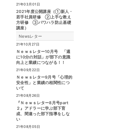
21年03月01日
2021年度公開講座（①新人・
若手社員研修 ②上手な教え
方研修 ③パワハラ防止基礎
講座）
Newsレター
21年10月27日
Ｎｅｗｓレター10月号 「週
に10分の対話」が部下の意識
向上と業績につながる！！
21年09月22日
Ｎｅｗｓレター9月号「心理的
安全性」と業績の相関性につ
いて
21年08月26日
『Ｎｅｗｓレター8月号part
２』アドラーに学ぶ部下育
成、間違った部下指導をしな
い
21年08月05日