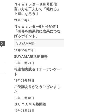
Ｎｅｗｓレター８月号配信
言い方を工夫して「叱れる」
上司になろう！
21年06月28日
Ｎｅｗｓレター6月号配信！
「研修を効果的に成果につな
げるポイント」
0
SUYAMA塾
14年05月28日
SUYAMA塾活動報告
12年09月21日
報連相実践セミナーアンケー
ト
12年09月19日
ご受講ありがとうございまし
た
12年09月18日
ＳＵＹＡＭＡ塾開催
12年08月31日