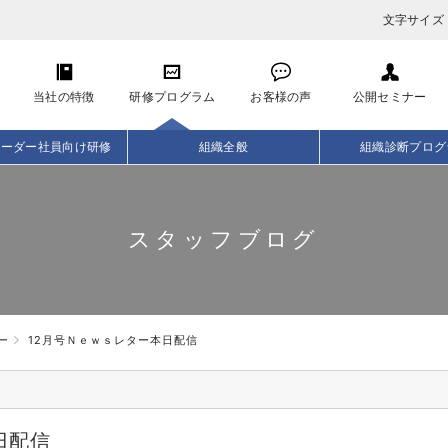
文字サイズ
当社の特徴
研修プログラム
お客様の声
公開セミナー
リーダー社員向け研修
組織全般
組織診断プログ
スタッフブログ
ー
12月号Ｎｅｗｓレター本日配信
日配信