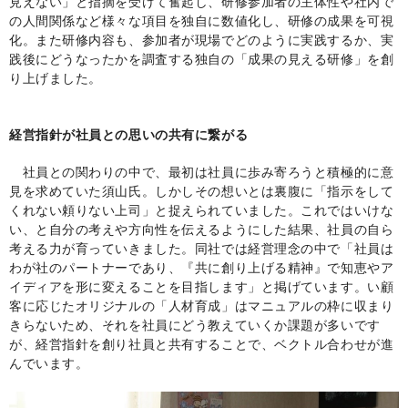
見えない」と指摘を受けて奮起し、研修参加者の主体性や社内で
の人間関係など様々な項目を独自に数値化し、研修の成果を可視
化。また研修内容も、参加者が現場でどのように実践するか、実
践後にどうなったかを調査する独自の「成果の見える研修」を創
り上げました。
経営指針が社員との思いの共有に繋がる
社員との関わりの中で、最初は社員に歩み寄ろうと積極的に意
見を求めていた須山氏。しかしその想いとは裏腹に「指示をして
くれない頼りない上司」と捉えられていました。これではいけな
い、と自分の考えや方向性を伝えるようにした結果、社員の自ら
考える力が育っていきました。同社では経営理念の中で「社員は
わが社のパートナーであり、『共に創り上げる精神』で知恵やア
イディアを形に変えることを目指します」と掲げています。い顧
客に応じたオリジナルの「人材育成」はマニュアルの枠に収まり
きらないため、それを社員にどう教えていくか課題が多いです
が、経営指針を創り社員と共有することで、ベクトル合わせが進
んでいます。