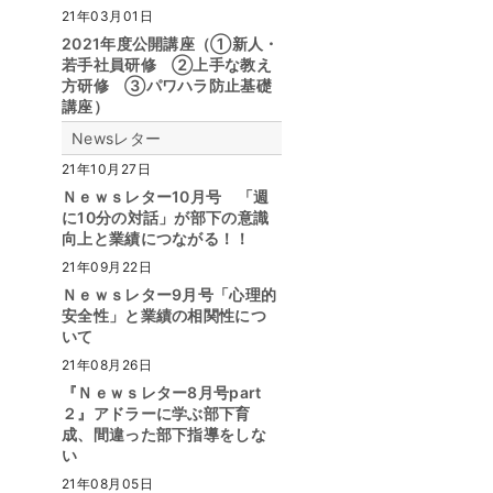
21年03月01日
2021年度公開講座（①新人・
若手社員研修 ②上手な教え
方研修 ③パワハラ防止基礎
講座）
Newsレター
21年10月27日
Ｎｅｗｓレター10月号 「週
に10分の対話」が部下の意識
向上と業績につながる！！
21年09月22日
Ｎｅｗｓレター9月号「心理的
安全性」と業績の相関性につ
いて
21年08月26日
『Ｎｅｗｓレター8月号part
２』アドラーに学ぶ部下育
成、間違った部下指導をしな
い
21年08月05日