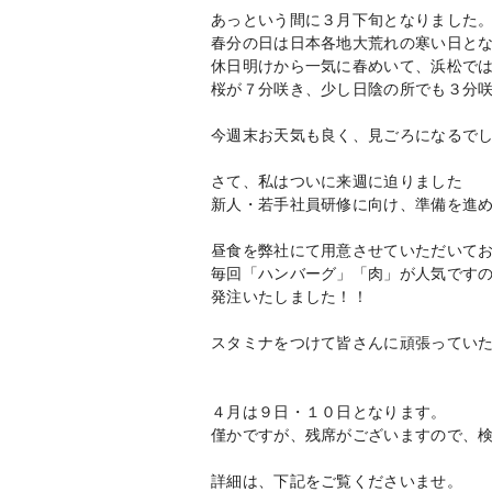
あっという間に３月下旬となりました
春分の日は日本各地大荒れの寒い日と
休日明けから一気に春めいて、浜松で
桜が７分咲き、少し日陰の所でも３分
今週末お天気も良く、見ごろになるで
さて、私はついに来週に迫りました
新人・若手社員研修に向け、準備を進
昼食を弊社にて用意させていただいて
毎回「ハンバーグ」「肉」が人気です
発注いたしました！！
スタミナをつけて皆さんに頑張ってい
４月は９日・１０日となります。
僅かですが、残席がございますので、
詳細は、下記をご覧くださいませ。