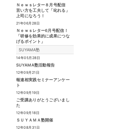
Ｎｅｗｓレター８月号配信
言い方を工夫して「叱れる」
上司になろう！
21年06月28日
Ｎｅｗｓレター6月号配信！
「研修を効果的に成果につな
げるポイント」
SUYAMA塾
14年05月28日
SUYAMA塾活動報告
12年09月21日
報連相実践セミナーアンケー
ト
12年09月19日
ご受講ありがとうございまし
た
12年09月18日
ＳＵＹＡＭＡ塾開催
12年08月31日