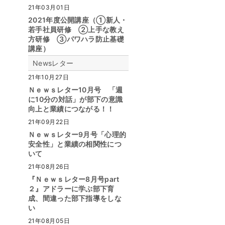
21年03月01日
2021年度公開講座（①新人・
若手社員研修 ②上手な教え
方研修 ③パワハラ防止基礎
講座）
Newsレター
21年10月27日
Ｎｅｗｓレター10月号 「週
に10分の対話」が部下の意識
向上と業績につながる！！
21年09月22日
Ｎｅｗｓレター9月号「心理的
安全性」と業績の相関性につ
いて
21年08月26日
『Ｎｅｗｓレター8月号part
２』アドラーに学ぶ部下育
成、間違った部下指導をしな
い
21年08月05日