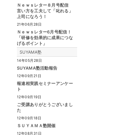
Ｎｅｗｓレター８月号配信
言い方を工夫して「叱れる」
上司になろう！
21年06月28日
Ｎｅｗｓレター6月号配信！
「研修を効果的に成果につな
げるポイント」
SUYAMA塾
14年05月28日
SUYAMA塾活動報告
12年09月21日
報連相実践セミナーアンケー
ト
12年09月19日
ご受講ありがとうございまし
た
12年09月18日
ＳＵＹＡＭＡ塾開催
12年08月31日