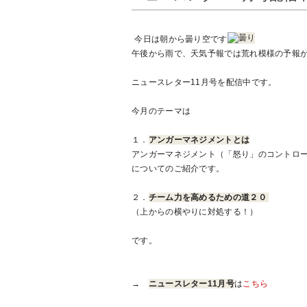
今日は朝から曇り空です
午後から雨で、天気予報では荒れ模様の予報
ニュースレター11月号を配信中です。
今月のテーマは
１．
アンガーマネジメントとは
アンガーマネジメント（「怒り」のコントロ
についてのご紹介です。
２．
チーム力を高めるための道２０
（上からの横やりに対処する！）
です。
→
ニュースレター11月号
は
こちら