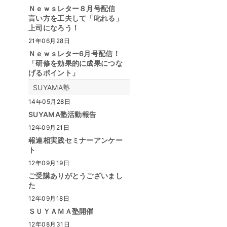
Ｎｅｗｓレター８月号配信
言い方を工夫して「叱れる」
上司になろう！
21年06月28日
Ｎｅｗｓレター6月号配信！
「研修を効果的に成果につな
げるポイント」
SUYAMA塾
14年05月28日
SUYAMA塾活動報告
12年09月21日
報連相実践セミナーアンケー
ト
12年09月19日
ご受講ありがとうございまし
た
12年09月18日
ＳＵＹＡＭＡ塾開催
12年08月31日