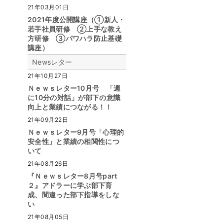
21年03月01日
2021年度公開講座（①新人・
若手社員研修 ②上手な教え
方研修 ③パワハラ防止基礎
講座）
Newsレター
21年10月27日
Ｎｅｗｓレター10月号 「週
に10分の対話」が部下の意識
向上と業績につながる！！
21年09月22日
Ｎｅｗｓレター9月号「心理的
安全性」と業績の相関性につ
いて
21年08月26日
『Ｎｅｗｓレター8月号part
２』アドラーに学ぶ部下育
成、間違った部下指導をしな
い
21年08月05日