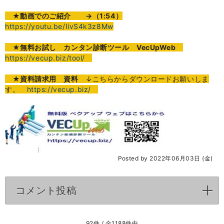
★
動画でのご紹介
→（1:54）
https://youtu.be/IivS4k3z8Mw
★無料お試し カンタン診断ツール VecUpWeb
https://vecup.biz/tool/
★資料請求用 資料
↓こちらからダウンロードお願いしま
す。
https://vecup.biz/
Posted by 2022年06月03日 (金)
コメント投稿
click to expand contents
92件 / 全1188件中