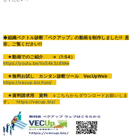
◆組織ベクトル診断「ベクアップ」の動画を制作しました!! 是
非、ご覧ください!!
★
動画でのご紹介
→（1:54）
https://youtu.be/IivS4k3z8Mw
★無料お試し カンタン診断ツール VecUpWeb
https://vecup.biz/tool/
★資料請求用 資料
↓こちらからダウンロードお願いしま
す。
https://vecup.biz/