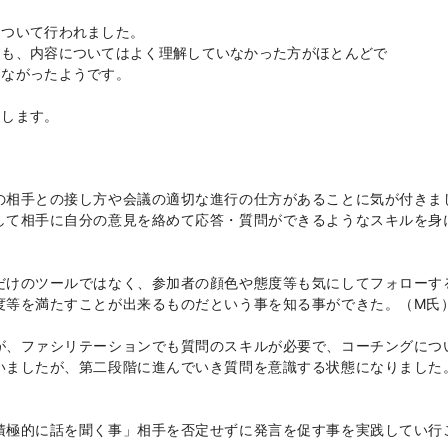
について行われました。
ても、内容についてはよく理解していなかった方がほとんどで
つながったようです。
たします。
の相手との接し方や会議の適切な進行の仕方があることに気が付きま
して相手に自分の意見を絡めて応答・質問ができるようなスキルを身
だけのツールではなく、参加者の顔色や態度等も気にしてフォローす
度等を満たすことが出来るものだという事を知る事ができた。（M氏
が、ファシリテーションでも質問のスキルが必要で、コーチングにつ
いましたが、第二段階に進んでいき質問を意識する状態になりました
積極的に話を聞く事」相手を否定せずに発言を促す事を実践してい行