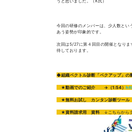
うと思いました。（K氏）
今回の研修のメンバーは、少人数とい
あう姿勢が印象的です。
次回は5/27に第４回目の開催となり
待しております。
◆組織ベクトル診断「ベクアップ」の動
★
動画でのご紹介
→（1:54）
ht
★無料お試し カンタン診断ツール 
★資料請求用 資料
↓こちらから