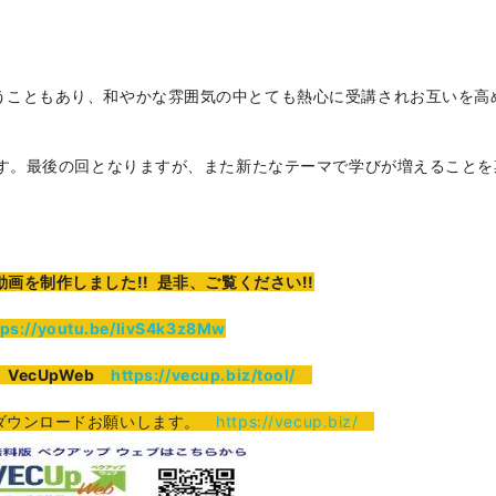
うこともあり、和やかな雰囲気の中とても熱心に受講されお互いを高
ます。最後の回となりますが、また新たなテーマで学びが増えることを
画を制作しました!! 是非、ご覧ください!!
tps://youtu.be/IivS4k3z8Mw
VecUpWeb
https://vecup.biz/tool/
ダウンロードお願いします。
https://vecup.biz/