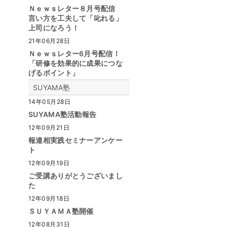
Ｎｅｗｓレター８月号配信
言い方を工夫して「叱れる」
上司になろう！
21年06月28日
Ｎｅｗｓレター6月号配信！
「研修を効果的に成果につな
げるポイント」
SUYAMA塾
14年05月28日
SUYAMA塾活動報告
12年09月21日
報連相実践セミナーアンケー
ト
12年09月19日
ご受講ありがとうございまし
た
12年09月18日
ＳＵＹＡＭＡ塾開催
12年08月31日