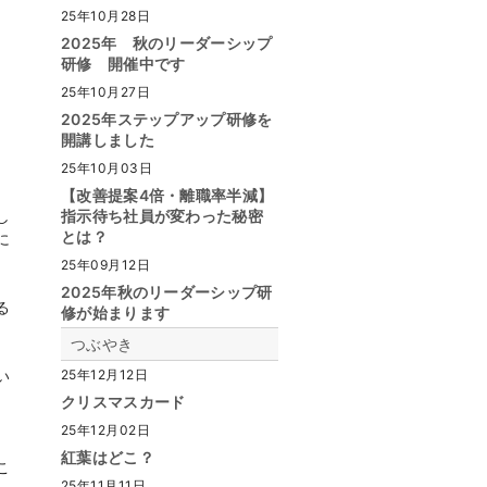
25年10月28日
2025年 秋のリーダーシップ
研修 開催中です
25年10月27日
2025年ステップアップ研修を
開講しました
25年10月03日
【改善提案4倍・離職率半減】
し
指示待ち社員が変わった秘密
とは？
に
25年09月12日
2025年秋のリーダーシップ研
る
修が始まります
）
つぶやき
い
25年12月12日
。
クリスマスカード
25年12月02日
紅葉はどこ？
こ
25年11月11日