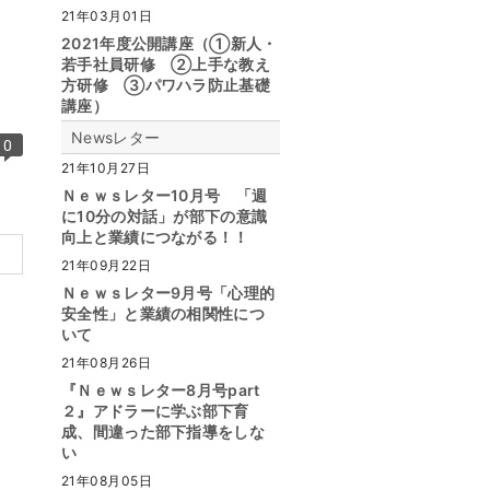
21年03月01日
2021年度公開講座（①新人・
若手社員研修 ②上手な教え
方研修 ③パワハラ防止基礎
講座）
Newsレター
0
21年10月27日
Ｎｅｗｓレター10月号 「週
に10分の対話」が部下の意識
向上と業績につながる！！
21年09月22日
Ｎｅｗｓレター9月号「心理的
安全性」と業績の相関性につ
いて
21年08月26日
『Ｎｅｗｓレター8月号part
２』アドラーに学ぶ部下育
成、間違った部下指導をしな
い
21年08月05日