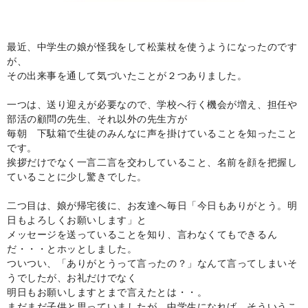
最近、中学生の娘が怪我をして松葉杖を使うようになったのです
が、
その出来事を通して気づいたことが２つありました。
一つは、送り迎えが必要なので、学校へ行く機会が増え、担任や
部活の顧問の先生、それ以外の先生方が
毎朝 下駄箱で生徒のみんなに声を掛けていることを知ったこと
です。
挨拶だけでなく一言二言を交わしていること、名前を顔を把握し
ていることに少し驚きでした。
二つ目は、娘が帰宅後に、お友達へ毎日「今日もありがとう。明
日もよろしくお願いします」と
メッセージを送っていることを知り、言わなくてもできるん
だ・・・とホッとしました。
ついつい、「ありがとうって言ったの？」なんて言ってしまいそ
うでしたが、お礼だけでなく
明日もお願いしますとまで言えたとは・・。
まだまだ子供と思っていましたが、中学生になれば、そういうこ