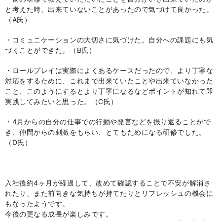
と考えた時、出来ていないことがあったので気づけて良かった。
（
A
氏）
・コミュニケーションの大切さに気づけた。自分への課題にも気
づくことができた。（
B
氏）
・ロールプレイは実際によくあるケースだったので、より丁寧な
対応をするために、これまで出来ていたことや出来ていなかった
こと、このようにするとより丁寧になるなどポイントが知れて即
実践してみたいと思った。（
C
氏）
・
4
月からの自分の仕事での行動や発言などを振り返ることがで
き、仲間からの刺激をもらい、とてもためになる研修でした。
（
D
氏）
入社後約
4
ヶ月が経過して、改めて確認することで不安が解消さ
れたり、また前向きな気持ちが持てたりとリフレッシュの機会に
もなったようです。
今後の更なる成長が楽しみです。