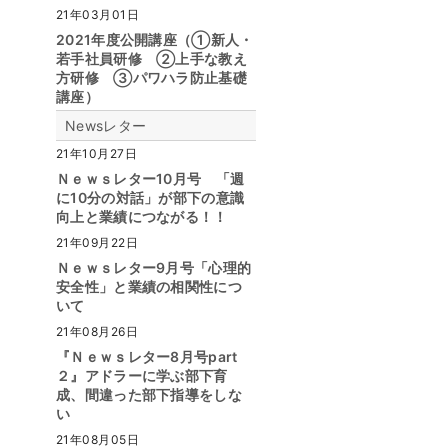
21年03月01日
2021年度公開講座（①新人・
若手社員研修 ②上手な教え
方研修 ③パワハラ防止基礎
講座）
Newsレター
21年10月27日
Ｎｅｗｓレター10月号 「週
に10分の対話」が部下の意識
向上と業績につながる！！
21年09月22日
Ｎｅｗｓレター9月号「心理的
安全性」と業績の相関性につ
いて
21年08月26日
『Ｎｅｗｓレター8月号part
２』アドラーに学ぶ部下育
成、間違った部下指導をしな
い
21年08月05日