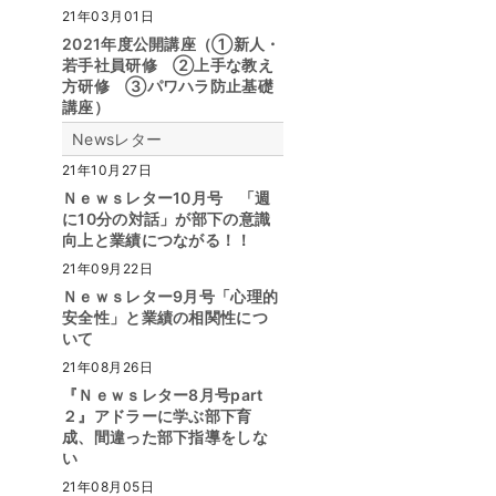
21年03月01日
2021年度公開講座（①新人・
若手社員研修 ②上手な教え
方研修 ③パワハラ防止基礎
講座）
Newsレター
21年10月27日
Ｎｅｗｓレター10月号 「週
に10分の対話」が部下の意識
向上と業績につながる！！
21年09月22日
Ｎｅｗｓレター9月号「心理的
安全性」と業績の相関性につ
いて
21年08月26日
『Ｎｅｗｓレター8月号part
２』アドラーに学ぶ部下育
成、間違った部下指導をしな
い
21年08月05日