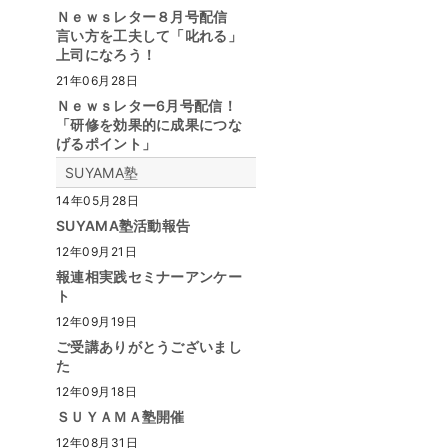
Ｎｅｗｓレター８月号配信
言い方を工夫して「叱れる」
上司になろう！
21年06月28日
Ｎｅｗｓレター6月号配信！
「研修を効果的に成果につな
げるポイント」
SUYAMA塾
14年05月28日
SUYAMA塾活動報告
12年09月21日
報連相実践セミナーアンケー
ト
12年09月19日
ご受講ありがとうございまし
た
12年09月18日
ＳＵＹＡＭＡ塾開催
12年08月31日