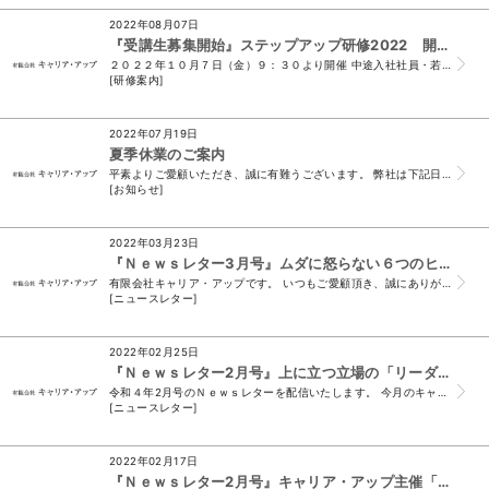
2022年08月07日
『受講生募集開始』ステップアップ研修2022 開催のお知らせ
２０２２年１０月７日（金）９：３０より開催 中途入社社員・若手社員向け ステップアップ研修２０２２ 自ら考え行動できる自立社員へ ～新人・中途採用者対象...
[研修案内]
2022年07月19日
夏季休業のご案内
平素よりご愛顧いただき、誠に有難うございます。 弊社は下記日程で休業をいたします。 休業期間中に頂戴したメール、FAXでのお問い合わせにつきましては 8...
[お知らせ]
2022年03月23日
『Ｎｅｗｓレター3月号』ムダに怒らない６つのヒント
有限会社キャリア・アップです。 いつもご愛顧頂き、誠にありがとうございます。 （＊このメールは、ニュースレター会員様及び、 須山と名刺交換をさせて頂いたお...
[ニュースレター]
2022年02月25日
『Ｎｅｗｓレター2月号』上に立つ立場の「リーダーシップ」について
令和４年2月号のＮｅｗｓレターを配信いたします。 今月のキャリア・アップＮｅｗｓレターでは、 以下の話題を皆様にお伝えします。 1．上に立つ...
[ニュースレター]
2022年02月17日
『Ｎｅｗｓレター2月号』キャリア・アップ主催「新人研修」「リーダシップ研修」開催のご案内