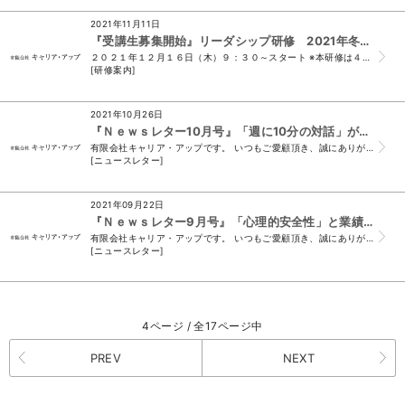
2021年11月11日
『受講生募集開始』リーダシップ研修 2021年冬 開催のお知らせ
２０２１年１２月１６日（木）９：３０～スタート ※本研修は４日間コースですが、 今年度より「全４回受講」または、 「ご希望の回のみ受講」どちらでも受付可...
[研修案内]
2021年10月26日
『Ｎｅｗｓレター10月号』「週に10分の対話」が部下の意識向上と業績につながる！！
有限会社キャリア・アップです。 いつもご愛顧頂き、誠にありがとうございます。 （＊このメールは、ニュースレター会員様及び、 須山と名刺交換をさせて頂いたお...
[ニュースレター]
2021年09月22日
『Ｎｅｗｓレター9月号』「心理的安全性」と業績の相関性について
有限会社キャリア・アップです。 いつもご愛顧頂き、誠にありがとうございます。 （＊このメールは、ニュースレター会員様及び、 須山と名刺交換をさせて頂いたお...
[ニュースレター]
4ページ / 全17ページ中
PREV
NEXT