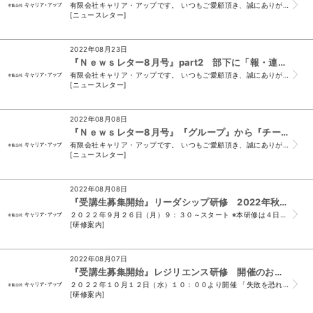
有限会社キャリア・アップです。 いつもご愛顧頂き、誠にありがとうございます。 （＊このメールは、ニュースレター会員様及び、 須山と名刺交換をさせて頂いたお...
[ニュースレター]
2022年08月23日
『Ｎｅｗｓレター8月号』part2 部下に「報・連・相」を教える上で～上司が心掛ける「お・ひ・た・し」～
有限会社キャリア・アップです。 いつもご愛顧頂き、誠にありがとうございます。 （＊このメールは、ニュースレター会員様及び、 須山と名刺交換をさせて頂いたお...
[ニュースレター]
2022年08月08日
『Ｎｅｗｓレター8月号』『グループ』から『チーム』への組織づくり！！
有限会社キャリア・アップです。 いつもご愛顧頂き、誠にありがとうございます。 （＊このメールは、ニュースレター会員様及び、 須山と名刺交換をさせて頂いたお...
[ニュースレター]
2022年08月08日
『受講生募集開始』リーダシップ研修 2022年秋 開催のお知らせ
２０２２年９月２６日（月）９：３０～スタート ※本研修は４日間コースですが、 「全４回受講」または「ご希望の回のみ受講」どちらでも受付可能です！ 経営者...
[研修案内]
2022年08月07日
『受講生募集開始』レジリエンス研修 開催のお知らせ
２０２２年１０月１２日（水）１０：００より開催 「失敗を恐れない心」「挑戦する力・立ち向かうマインド」を育てよう！ 新企画！ レジリエンス研修 今すぐ申...
[研修案内]