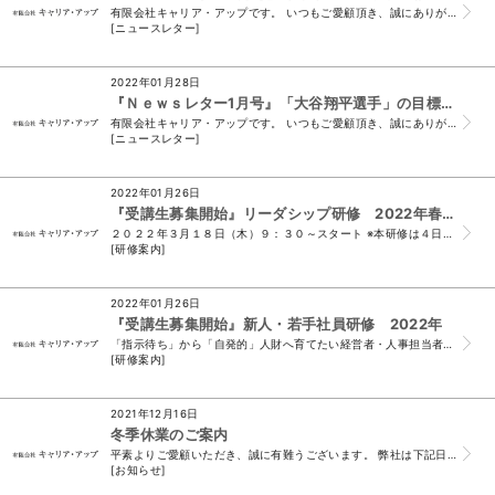
有限会社キャリア・アップです。 いつもご愛顧頂き、誠にありがとうございます。 （＊このメールは、ニュースレター会員様及び、 須山と名刺交換をさせて頂いたお...
[ニュースレター]
2022年01月28日
『Ｎｅｗｓレター1月号』「大谷翔平選手」の目標設定が凄い！
有限会社キャリア・アップです。 いつもご愛顧頂き、誠にありがとうございます。 （＊このメールは、ニュースレター会員様及び、 須山と名刺交換をさせて頂いたお...
[ニュースレター]
2022年01月26日
『受講生募集開始』リーダシップ研修 2022年春 開催のお知らせ
２０２２年３月１８日（木）９：３０～スタート ※本研修は４日間コースですが、 今年度より「全４回受講」または、 「ご希望の回のみ受講」どちらでも受付可能...
[研修案内]
2022年01月26日
『受講生募集開始』新人・若手社員研修 2022年
「指示待ち」から「自発的」人財へ育てたい経営者・人事担当者の方へ 新入社員向け 2022年度新人研修公開講座 社会人としての「常識」×「基礎...
[研修案内]
2021年12月16日
冬季休業のご案内
平素よりご愛顧いただき、誠に有難うございます。 弊社は下記日程で休業をいたします。 休業期間中に頂戴したメール、FAXでのお問い合わせにつきましては 令...
[お知らせ]