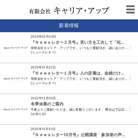
新着情報
2023年02月24日
『Ｎｅｗｓレター２月号』言い方を工夫して「叱れる」上司になろう！
有限会社キャリア・アップです。 いつもご愛顧頂き、誠にありがとうございます。 （＊このメールは、ニュースレター会員様及び、 須山と名刺交換をさせて頂いたお...
[ニュースレター]
2023年01月27日
『Ｎｅｗｓレター１月号』人の定着は、金銭だけではなく、内的報酬も重要！！
有限会社キャリア・アップです。 いつもご愛顧頂き、誠にありがとうございます。 （＊このメールは、ニュースレター会員様及び、 須山と名刺交換をさせて頂いたお...
[ニュースレター]
2022年12月02日
冬季休業のご案内
平素よりご愛顧いただき、誠に有難うございます。 弊社は下記日程で休業をいたします。 休業期間中に頂戴したメール、FAXでのお問い合わせにつきましては 令...
[お知らせ]
2022年10月31日
『Ｎｅｗｓレター10月号』公開講座 参加者の声をご紹介