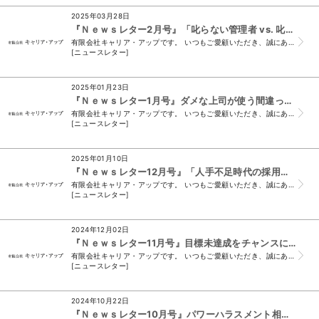
2025年03月28日
『Ｎｅｗｓレター2月号』「叱らない管理者 vs. 叱りすぎる管理者」 …組織を壊すのはどちらか？
有限会社キャリア・アップです。 いつもご愛顧いただき、誠にありがとうございます。 （＊このメールは、ニュースレター会員様及び、須山と名刺交換をさせていた...
[ニュースレター]
2025年01月23日
『Ｎｅｗｓレター1月号』ダメな上司が使う間違った指示だし・依頼の仕方
有限会社キャリア・アップです。 いつもご愛顧いただき、誠にありがとうございます。 （＊このメールは、ニュースレター会員様及び、須山と名刺交換をさせていた...
[ニュースレター]
2025年01月10日
『Ｎｅｗｓレター12月号』「人手不足時代の採用戦略： 面接で見抜く“本当の戦力”とは？」
有限会社キャリア・アップです。 いつもご愛顧いただき、誠にありがとうございます。 （＊このメールは、ニュースレター会員様及び、須山と名刺交換をさせて頂い...
[ニュースレター]
2024年12月02日
『Ｎｅｗｓレター11月号』目標未達成をチャンスに変える！リーダーが知るべき5つの行動
有限会社キャリア・アップです。 いつもご愛顧いただき、誠にありがとうございます。 （＊このメールは、ニュースレター会員様及び、須山と名刺交換をさせて頂い...
[ニュースレター]
2024年10月22日
『Ｎｅｗｓレター10月号』パワーハラスメント相談窓口の導入で安心な職場づくり