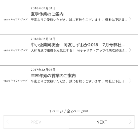
2018年07月31日
夏季休業のご案内
平素よりご愛顧いただき、誠に有難うございます。 弊社は下記日程で夏季休業をいたします。 休業期間中に頂戴したメール、FAXでのお問い合わせにつきましては...
2018年07月31日
中小企業同友会 同友しずおか2018 7月号弊社が掲載されました
人材育成で組織を元気にする！ ㈲キャリア・アップ代表取締役須山由佳子氏（浜松支部） 人材育成で組織を元気にする！ ㈲キャリア・アップ 代表取締役須山由佳...
2017年12月06日
年末年始の営業のご案内
平素よりご愛顧いただき、誠に有難うございます。 弊社は下記日程で年末年始の休業をいたします。 休業期間中に頂戴したメール、FAXでのお問い合わせにつきま...
1ページ / 全2ページ中
PREV
NEXT