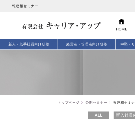
報連相セミナー
HOME
新人・若手社員向け研修
経営者・管理者向け研修
中堅・
トップページ
公開セミナー
報連相セミナ
ALL
新入社員