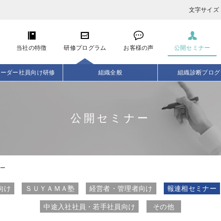
文字サイズ
当社の特徴
研修プログラム
お客様の声
公開セミナー
リーダー社員向け研修
組織全般
組織診断プログ
公開セミナー
ー
向け
ＳＵＹＡＭＡ塾
経営者・管理者向け
報連相セミナー
中途入社社員・若手社員向け
その他