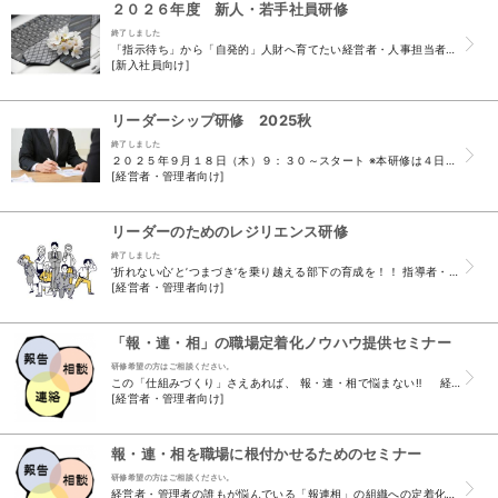
２０２６年度 新人・若手社員研修
終了しました
「指示待ち」から「自発的」人財へ育てたい経営者・人事担当者の方へ 新入社員向け 2026年度新人研修公開講座 社会人としての「常識」×「基礎力」＝コミュニケーション力を高める！ 3...
[新入社員向け]
リーダーシップ研修 2025秋
終了しました
２０２５年９月１８日（木）９：３０～スタート ※本研修は４日間コースですが、「 全４回受講」または、 「ご希望の回のみ受講」どちらでも受付可能です！ 経営者・管理者向け リーダーシップ研修 部...
[経営者・管理者向け]
リーダーのためのレジリエンス研修
終了しました
’折れない心’と’つまづき’を乗り越える部下の育成を！！ 指導者・上司向け ◆新しいことをやろうとすると、 部下の【やらされ感】 を感じて、スム...
[経営者・管理者向け]
「報・連・相」の職場定着化ノウハウ提供セミナー
研修希望の方はご相談ください。
この「仕組みづくり」さえあれば、 報・連・相で悩まない‼ 経営者・管理者向け ◆ あなたの会社は、こんな状態ではありませんか？ 社員に 、「...
[経営者・管理者向け]
報・連・相を職場に根付かせるためのセミナー
研修希望の方はご相談ください。
経営者・管理者の誰もが悩んでいる「報連相」の組織への定着化・・・ 定着させるためのノウハウとは！？ 経営者・管理者向け ◆ あなたの会社は、...