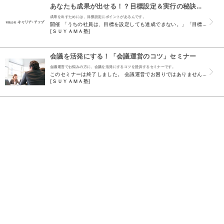
あなたも成果が出せる！？目標設定＆実行の秘訣セミナー
成果を出すためには、目標設定にポイントがあるんです。
開催 「うちの社員は、目標を設定しても達成できない。」「目標達成のために後押ししても行動しない。」というお客様の声を最近頻繁に耳にします。 では、実際目標を達成できている人はどんな人でしょうか...
[ＳＵＹＡＭＡ塾]
会議を活発にする！「会議運営のコツ」セミナー
会議運営でお悩みの方に、会議を活発にするコツを提供するセミナーです。
このセミナーは終了しました。 会議運営でお困りではありませんか？ 今年度第1回目のＳＵＹＡＭＡ塾は、最近関心が高まっている、「会議運営のコツ」に関するテ...
[ＳＵＹＡＭＡ塾]