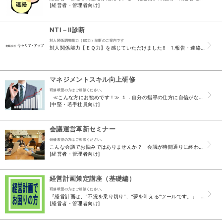
[経営者・管理者向け]
NTI－Ⅱ診断
対人関係調整能力（EQ力）診断のご案内です
対人関係能力【ＥＱ力】を感じていただけました!! 1.報告・連絡・相談ができない部下の理由は、【EQ力】不足が 起因していることがわかり改...
マネジメントスキル向上研修
研修希望の方はご相談ください。
≪こんな方にお勧めです！≫ １．自分の指導の仕方に自信がなく、不安を感じている方 ２．「やらされ感」の部下をどうにかしたいと悩んでいる方 ３．「指示命令」には従うが、「自分で考え...
[中堅・若手社員向け]
会議運営革新セミナー
研修希望の方はご相談ください。
こんな会議でお悩みではありませんか？ 会議が時間通りに終わらない！ だらだら会議にはもう耐えられない！ 全体の流れが見えない！ 発言がない！などなど・・・ また、現...
[経営者・管理者向け]
経営計画策定講座（基礎編）
研修希望の方はご相談ください。
『経営計画は、”不況を乗り切り”、”夢を叶える”ツールです。』 「強い企業」とは、自らを変え続ける力を持っている企業のことです。し...
[経営者・管理者向け]