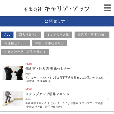
公開セミナー
ALL
新入社員向け
ＳＵＹＡＭＡ塾
経営者・管理者向け
報連相セミナー
中堅・若手社員向け
中途入社社員・若手社員向け
NEW!
伝え方・叱り方 実践セミナー
受付中
アンガーマネジメントで学ぶ部下育成術 怒ることが悪いのではありません 「伝え方」が変われば、 人も組織も変わります &n...
[経営者・管理者向け]
NEW!
ステップアップ研修２０２６
受付中
令和８年１０月６日（火）９：３０より開催 ステップアップ研修２０２６ こんなお悩みありませんか？ ✔ 指示待ちになっている・受け身で自分から動けない ✔ 報連相が十分にできない ✔ 同じミスを...
[中途入社社員・若手社員向け]