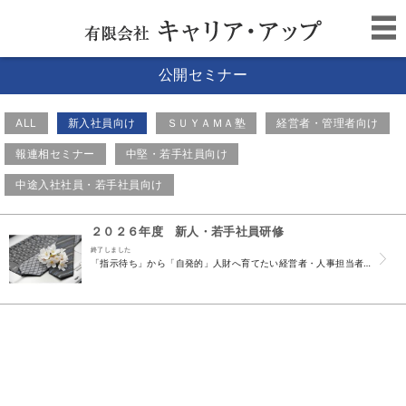
公開セミナー
ALL
新入社員向け
ＳＵＹＡＭＡ塾
経営者・管理者向け
報連相セミナー
中堅・若手社員向け
中途入社社員・若手社員向け
２０２６年度 新人・若手社員研修
終了しました
「指示待ち」から「自発的」人財へ育てたい経営者・人事担当者の方へ 新入社員向け 2026年度新人研修公開講座 社会人としての「常識」×「基礎力」＝コミュニケーション力を高める！ 3...