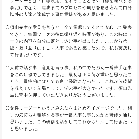
リーダーとは「目標設定」をすることとその目標を達成する
事だけでなく、達成までのプロセスや周りを巻き込んで自分
以外の人達と達成する事に意味があると思いました。
須山先生が意見を言うと、全て承認してくれて安心して発表
できた。毎回ワークの後に振り返る時間があり、この時にワ
ークの内容を自分に落とし込む事が出ました。ここから承
認・振り返りはすごく大事であると感じたので、私も実践し
て行きたいです。
人前で話す事、意見を言う事、私の中でたぶん一番苦手な事
をこの研修でしてきました。最初は正直荷が重いと思ったこ
とも、最終的にはとても良い経験になったし、これから後輩
を教えていく立場として、学ぶ事が大きかったです。須山先
生に背中を押していただきありがとうございました。
女性リーダーというとみんなをまとめるイメージでした。相
手の気持ちを理解する事が一番大事な事なのかと研修を通し
思いました。この研修を活かしてこれから生活して行きたい
と思いました。