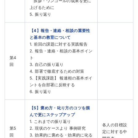
挨拶・ワンコールの成果を更に
上げるために
5. 振り返り
【4】報告・連絡・相談の重要性
と基本の教育について
1. 前回の課題に対する実践報告
2. 報告・連絡・相談の基本ポイン
第4
ト
回
3. 自己の振り返り
4. 部署で徹底するための対策
5.【実践課題】 報連相の基本ポイ
ントを自部署に反映する
6. 振り返り
【5】褒め方・叱り方のコツを掴
んで更にステップアップ
1. これまでの振り返り
各人の目標設
第5
2. 現状のケースより 事例研究
定に対する中
回
3. 効果的に褒める・効果的に叱る