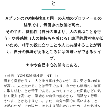
と
AプランのYG性格検査と同一の人物のプロフィールの
結果です。気働きの数値は高め。
その半面、愛他性（自分の事より、人の喜ぶことを行
う）や共感性（人の気持ちを感じる）論理的思考性が低
いため、相手の役に立つことや人に共感することが弱
く、自分の興味があるところには気遣いができるタイ
プ。
★やや自己中心的傾向にある。
＜総括 YG性格診断検査＋NTI-Ⅱ＞
明るく愛想が良く、人と争う事は少ないが、常に受け身の傾向
が高い。人と交わることは苦手であり、自分から積極的に物事
に取り組むことが苦手である。人のちょっとした変化などに気
付く能力は高いが、謙虚さや自信の無さから、躊躇なく行動に
うつすことがあまりない。また、自分の関心の高いすることに
は熱心だが、それ以外にはあまり関心がないため、人の気持を