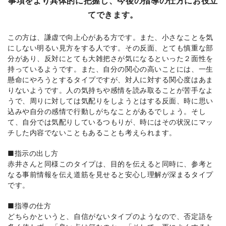
事項をより具体的に把握し、今後の指導の仕方にお役立
てできます。
この方は、謙虚で向上心がある方です。また、小さなことを気
にしない明るい見方をする人です。その反面、とても慎重な部
分があり、反対にとても大雑把さが気になるといった２面性を
持っているようです。また、自分の関心の高いことには、一生
懸命にやろうとするタイプですが、対人に対する関心度はあま
りないようです。人の気持ちや感情を読み取ることが苦手なよ
うで、周りに対しては気配りをしようとはする反面、時に思い
込みや自分の感情で行動しがちなことがあるでしょう。そし
て、自分では気配りしているつもりが、時にはその状況にマッ
チした内容でないこともあることも考えられます。
■指示の出し方
赤井さんと同様このタイプは、目的を伝えると同時に、参考と
なる事前情報を伝え道筋を見せると安心し理解が深まるタイプ
です。
■指導の仕方
どちらかというと、自信がないタイプのようなので、否定語を