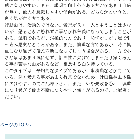
感に欠けやすい。また、謙虚で向上心もある方だがあまり自信
が無く、他人を意識しやすい傾向がある。どちらかというと、
良く気が付く方である。
行動面は、活動的ではない。愛想が良く、人と争うことは少な
いが、怒るときに怒れずに事なかれ主義になってしまうことが
ある。温順であるが、消極的な方であり、恥ずかしがり屋で引
っ込み思案なところがある。また、慎重な方であるが、時に慎
重になり過ぎて優柔不断になってしまう場合がある。一方で小
さな事はあまり気にせず、計画性に欠けてしまったリ深く考え
る事が苦手な面があるなど、相反する面を持っている。
このタイプは、平均的なタイプであるが、事務職などが向いて
いる。深く考える事があまり得意でないため、計画性や主体性
に欠けやすいのでご配慮下さい。また、やや失敗を恐れ、慎重
になり過ぎて優柔不断になりやすい傾向があるので、ご配慮く
ださい。
ページのTOPへ