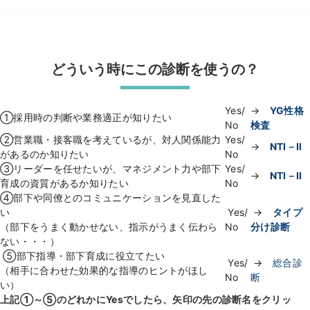
どういう時にこの診断を使うの？
Yes/
→
YG性格
①採用時の判断や業務適正が知りたい
No
検査
②営業職・接客職を考えているが、対人関係能力
Yes/
→
NTI－Ⅱ
があるのか知りたい
No
③リーダーを任せたいが、マネジメント力や部下
Yes/
→
NTI－Ⅱ
育成の資質があるか知りたい
No
④部下や同僚とのコミュニケーションを見直した
い
Yes/
→
タイプ
（部下をうまく動かせない、指示がうまく伝わら
No
分け診断
ない・・・）
⑤部下指導・部下育成に役立てたい
Yes/
→
総合診
（相手に合わせた効果的な指導のヒントがほし
No
断
い）
上記①～⑤のどれかにYesでしたら、矢印の先の診断名をクリッ