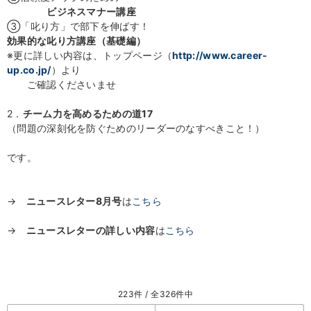
ビジネスマナー講座
③「叱り方」で部下を伸ばす！
効果的な叱り方講座（基礎編）
※更に詳しい内容は、トップページ（
http://www.career-
up.co.jp/
）より
ご確認くださいませ
2．
チーム力を高めるための道17
（問題の深刻化を防ぐためのリーダーのなすべきこと！）
です。
→
ニュースレター8月号
は
こちら
→
ニュースレターの詳しい内容
は
こちら
223件 / 全326件中