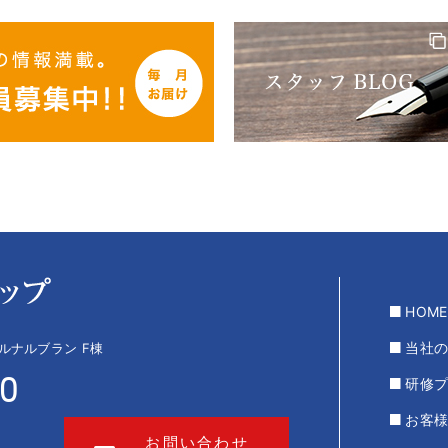
HOME
当社
 ルナルブラン F棟
00
研修
お客
お問い合わせ