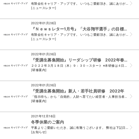
有限会社キャリア・アップです。 いつもご愛顧頂き、誠にありがとうございます。 （＊このメールは、ニュースレター会員様及び、 須山と名刺交換をさせて頂いたお...
[ニュースレター]
2022年01月28日
『Ｎｅｗｓレター1月号』「大谷翔平選手」の目標設定が凄い！
有限会社キャリア・アップです。 いつもご愛顧頂き、誠にありがとうございます。 （＊このメールは、ニュースレター会員様及び、 須山と名刺交換をさせて頂いたお...
[ニュースレター]
2022年01月26日
『受講生募集開始』リーダシップ研修 2022年春 開催のお知らせ
２０２２年３月１８日（木）９：３０～スタート ※本研修は４日間コースですが、 今年度より「全４回受講」または、 「ご希望の回のみ受講」どちらでも受付可能...
[研修案内]
2022年01月26日
『受講生募集開始』新人・若手社員研修 2022年
「指示待ち」から「自発的」人財へ育てたい経営者・人事担当者の方へ 新入社員向け 2022年度新人研修公開講座 社会人としての「常識」×「基礎...
[研修案内]
2021年12月16日
冬季休業のご案内
平素よりご愛顧いただき、誠に有難うございます。 弊社は下記日程で休業をいたします。 休業期間中に頂戴したメール、FAXでのお問い合わせにつきましては 令...
[お知らせ]