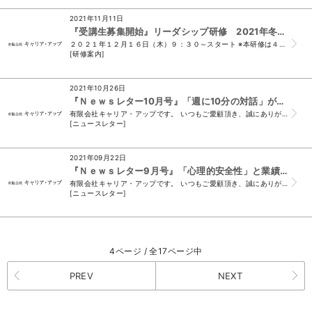
2021年11月11日
『受講生募集開始』リーダシップ研修 2021年冬 開催のお知らせ
２０２１年１２月１６日（木）９：３０～スタート ※本研修は４日間コースですが、 今年度より「全４回受講」または、 「ご希望の回のみ受講」どちらでも受付可...
[研修案内]
2021年10月26日
『Ｎｅｗｓレター10月号』「週に10分の対話」が部下の意識向上と業績につながる！！
有限会社キャリア・アップです。 いつもご愛顧頂き、誠にありがとうございます。 （＊このメールは、ニュースレター会員様及び、 須山と名刺交換をさせて頂いたお...
[ニュースレター]
2021年09月22日
『Ｎｅｗｓレター9月号』「心理的安全性」と業績の相関性について
有限会社キャリア・アップです。 いつもご愛顧頂き、誠にありがとうございます。 （＊このメールは、ニュースレター会員様及び、 須山と名刺交換をさせて頂いたお...
[ニュースレター]
4ページ / 全17ページ中
PREV
NEXT