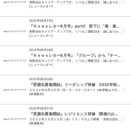
有限会社キャリア・アップです。 いつもご愛顧頂き、誠にありがとうございます。 （＊このメールは、ニュースレター会員様及び、 須山と名刺交換をさせて頂いたお...
[ニュースレター]
2022年08月23日
『Ｎｅｗｓレター8月号』part2 部下に「報・連・相」を教える上で～上司が心掛ける「お・ひ・た・し」～
有限会社キャリア・アップです。 いつもご愛顧頂き、誠にありがとうございます。 （＊このメールは、ニュースレター会員様及び、 須山と名刺交換をさせて頂いたお...
[ニュースレター]
2022年08月08日
『Ｎｅｗｓレター8月号』『グループ』から『チーム』への組織づくり！！
有限会社キャリア・アップです。 いつもご愛顧頂き、誠にありがとうございます。 （＊このメールは、ニュースレター会員様及び、 須山と名刺交換をさせて頂いたお...
[ニュースレター]
2022年08月08日
『受講生募集開始』リーダシップ研修 2022年秋 開催のお知らせ
２０２２年９月２６日（月）９：３０～スタート ※本研修は４日間コースですが、 「全４回受講」または「ご希望の回のみ受講」どちらでも受付可能です！ 経営者...
[研修案内]
2022年08月07日
『受講生募集開始』レジリエンス研修 開催のお知らせ
２０２２年１０月１２日（水）１０：００より開催 「失敗を恐れない心」「挑戦する力・立ち向かうマインド」を育てよう！ 新企画！ レジリエンス研修 今すぐ申...
[研修案内]