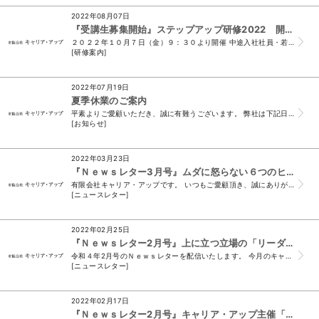
2022年08月07日
『受講生募集開始』ステップアップ研修2022 開催のお知らせ
２０２２年１０月７日（金）９：３０より開催 中途入社社員・若手社員向け ステップアップ研修２０２２ 自ら考え行動できる自立社員へ ～新人・中途採用者対象...
[研修案内]
2022年07月19日
夏季休業のご案内
平素よりご愛顧いただき、誠に有難うございます。 弊社は下記日程で休業をいたします。 休業期間中に頂戴したメール、FAXでのお問い合わせにつきましては 8...
[お知らせ]
2022年03月23日
『Ｎｅｗｓレター3月号』ムダに怒らない６つのヒント
有限会社キャリア・アップです。 いつもご愛顧頂き、誠にありがとうございます。 （＊このメールは、ニュースレター会員様及び、 須山と名刺交換をさせて頂いたお...
[ニュースレター]
2022年02月25日
『Ｎｅｗｓレター2月号』上に立つ立場の「リーダーシップ」について
令和４年2月号のＮｅｗｓレターを配信いたします。 今月のキャリア・アップＮｅｗｓレターでは、 以下の話題を皆様にお伝えします。 1．上に立つ...
[ニュースレター]
2022年02月17日
『Ｎｅｗｓレター2月号』キャリア・アップ主催「新人研修」「リーダシップ研修」開催のご案内