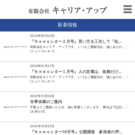
新着情報
2023年02月24日
『Ｎｅｗｓレター２月号』言い方を工夫して「叱れる」上司になろう！
有限会社キャリア・アップです。 いつもご愛顧頂き、誠にありがとうございます。 （＊このメールは、ニュースレター会員様及び、 須山と名刺交換をさせて頂いたお...
[ニュースレター]
2023年01月27日
『Ｎｅｗｓレター１月号』人の定着は、金銭だけではなく、内的報酬も重要！！
有限会社キャリア・アップです。 いつもご愛顧頂き、誠にありがとうございます。 （＊このメールは、ニュースレター会員様及び、 須山と名刺交換をさせて頂いたお...
[ニュースレター]
2022年12月02日
冬季休業のご案内
平素よりご愛顧いただき、誠に有難うございます。 弊社は下記日程で休業をいたします。 休業期間中に頂戴したメール、FAXでのお問い合わせにつきましては 令...
[お知らせ]
2022年10月31日
『Ｎｅｗｓレター10月号』公開講座 参加者の声をご紹介