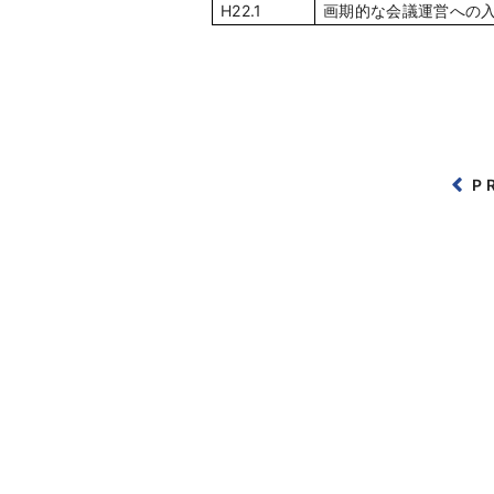
H22.1
画期的な会議運営への
P