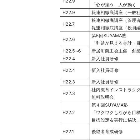
H22.9
「心が揃う、人が動く
H22.9
報連相徹底講座（一般
報連相徹底講座（管理
H22.7
報連相徹底講座（役員
第5回SUYAMA塾
H22.6
「利益が見える会計・
H22.5~6
新居町商工会主催「創
H22.4
新入社員研修
H22.4
新入社員研修
H22.3
新入社員研修
社内教育インストラク
H22.3
無料説明会
第４回SUYAMA塾
H22.2
「ワクワクしながら目
目標設定＆実行に秘訣
H22.1
後継者育成研修