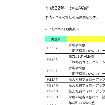
平成22年 活動実績
平成２２年の弊社の活動実績です。
≪平成22年活動実績≫
実施月
管理者研修
H22.12
「部下指導のためのリー
第7回SUYAMA塾
H22.11
「戦略的コミュニケー
管理者研修
H22.11
「部下指導のためのリー
H22.11
新入社員フォローアッ
H22.10
新入社員フォローアッ
H22.10
新入社員フォローアッ
H22.10
採用内定者研修にて、
第6回SUYAMA塾