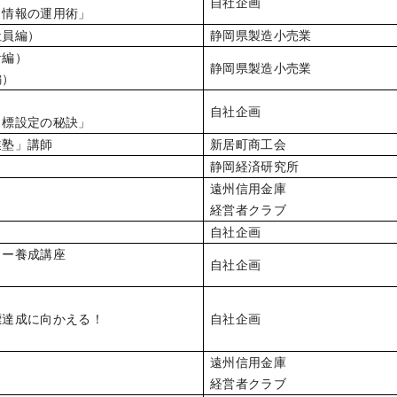
自社企画
 情報の運用術」
社員編）
静岡県製造小売業
者編）
静岡県製造小売業
編）
自社企画
目標設定の秘訣」
業塾」講師
新居町商工会
静岡経済研究所
遠州信用金庫
経営者クラブ
自社企画
ター養成講座
自社企画
標達成に向かえる！
自社企画
」
遠州信用金庫
経営者クラブ