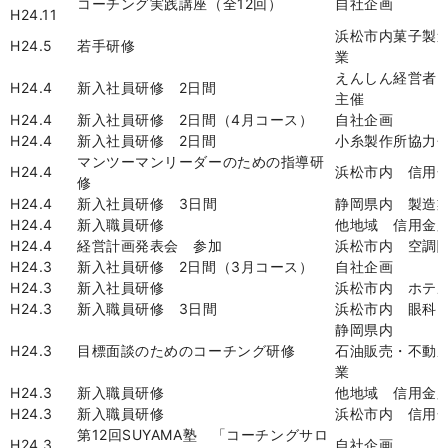
コーチング実践講座（全
12
回）
自社企画
H24.11
浜松市内菓子製
H24.5
若手研修
業
えんしん経営者
H24.4
新入社員研修
2
日間
主催
H24.4
新入社員研修
2
日間（
4
月コース）
自社企画
H24.4
新入社員研修
2
日間
小糸製作所協力
マンツーマンリーダーのための指導研
H24.4
浜松市内 信用
修
H24.4
新入社員研修
3
日間
静岡県内 製造
H24.4
新入職員研修
他地域 信用金
H24.4
経営計画発表会 参加
浜松市内 空調
H24.3
新入社員研修
2
日間（
3
月コース）
自社企画
H24.3
新入社員研修
浜松市内 ホテ
H24.3
新入職員研修
3
日間
浜松市内 眼科
静岡県内
H24.3
目標面談のためのコーチング研修
石油販売・不動
業
H24.3
新入職員研修
他地域 信用金
H24.3
新入職員研修
浜松市内 信用
第
12
回
SUYAMA
塾 「コーチングサロ
H24.3
自社企画