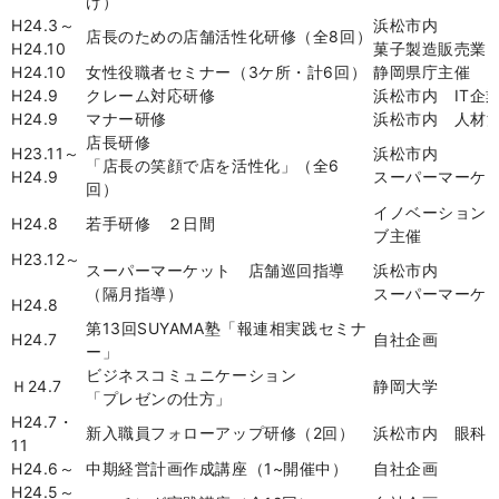
け）
H24.3
～
浜松市内
店長のための店舗活性化研修（全
8
回）
H24.10
菓子製造販売業
H24.10
女性役職者セミナー（
3
ケ所・計
6
回）
静岡県庁主催
H24.9
クレーム対応研修
浜松市内
IT
企
H24.9
マナー研修
浜松市内 人材
店長研修
H23.11
～
浜松市内
「店長の笑顔で店を活性化」（全
6
H24.9
スーパーマーケ
回）
イノベーション
H24.8
若手研修 ２日間
ブ主催
H23.12
～
スーパーマーケット 店舗巡回指導
浜松市内
（隔月指導）
スーパーマーケ
H24.8
第
13
回
SUYAMA
塾「報連相実践セミナ
H24.7
自社企画
ー」
ビジネスコミュニケーション
Ｈ
24.7
静岡大学
「プレゼンの仕方」
H24.7
・
新入職員フォローアップ研修（
2
回）
浜松市内 眼科
11
H24.6
～
中期経営計画作成講座（
1~
開催中）
自社企画
H24.5
～