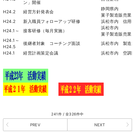
ン」開催
静岡県内
H24.2
経営方針発表会
菓子製造販売業
H24.2
新入職員フォローアップ研修
浜松市内 信用
浜松市内
H24.1
～
接客研修（毎月実施）
菓子製造販売業
H24.1
～
後継者対象 コーチング面談
浜松市内 製造
H24.5
H24.1
経営計画策定会議
浜松市内 空調
241件 / 全326件中
PREV
NEXT