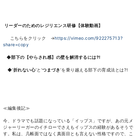
リーダーのためのレジリエンス研修【体験動画】
こちらをクリック →
https://vimeo.com/922275713?
share=copy
◆部下の【やらされ感】の壁を解消するには?!
◆‘
折れない心
’と‘
つまづき
’
を乗り越える部下の育成法とは?!
≪編集後記≫
今、ドラマでも話題になっている「イップス」ですが、
あの元メ
ジャーリーガーのイチローでさえもイップスの経験がある
そうで
す。私は、
几帳面ではなく真面目とも言えない性格ですので、
こ